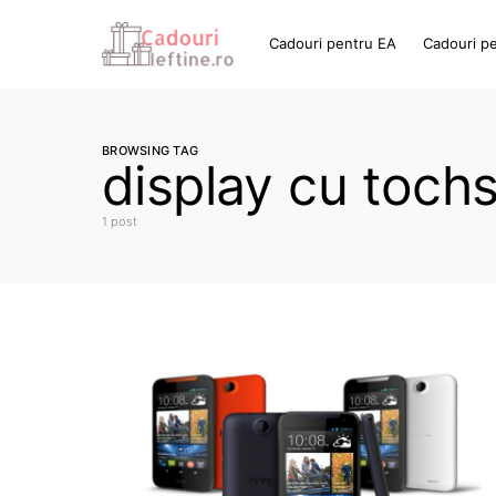
Cadouri pentru EA
Cadouri p
BROWSING TAG
display cu toch
1 post