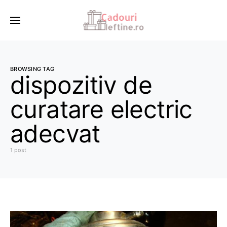
BROWSING TAG
dispozitiv de
curatare electric
adecvat
1 post