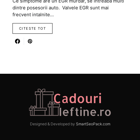
Ce simptome are un EGR murdar, se intreaba multi
dintre posesorii auto. Valvele EGR sunt mai
frecvent intalnite…
CITESTE TOT
Designed & Developed by
SmartSeoPack.com