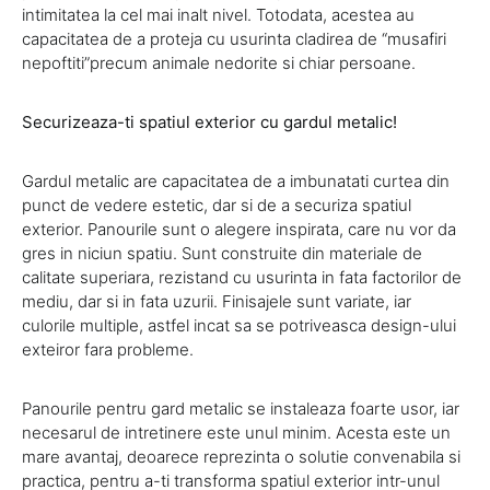
intimitatea la cel mai inalt nivel. Totodata, acestea au
capacitatea de a proteja cu usurinta cladirea de “musafiri
nepoftiti”precum animale nedorite si chiar persoane.
Securizeaza-ti spatiul exterior cu gardul metalic!
Gardul metalic are capacitatea de a imbunatati curtea din
punct de vedere estetic, dar si de a securiza spatiul
exterior. Panourile sunt o alegere inspirata, care nu vor da
gres in niciun spatiu. Sunt construite din materiale de
calitate superiara, rezistand cu usurinta in fata factorilor de
mediu, dar si in fata uzurii. Finisajele sunt variate, iar
culorile multiple, astfel incat sa se potriveasca design-ului
exteiror fara probleme.
Panourile pentru gard metalic se instaleaza foarte usor, iar
necesarul de intretinere este unul minim. Acesta este un
mare avantaj, deoarece reprezinta o solutie convenabila si
practica, pentru a-ti transforma spatiul exterior intr-unul