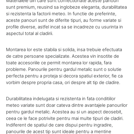
Materialele din care sunt confectionate aceste panouri
sunt premium, reusind sa inglobeze eleganta, durabilitatea
si rezistenta la factorii meteo. In functie de preferinte,
aceste panouri sunt de diferite tipuri, au forme variate si
profile diverse, astfel incat sa se incadreze cu usurinta in
aspectul total al cladirii.
Montarea lor este stabila si solida, insa trebuie efectuata
de catre persoane specializate. Acestea vin insotite de
toate accesoriile ce permit montarea lor rapida, fara
probleme. Panourile pentru gardul metalic sunt o solutie
perfecta pentru a proteja si decora spatiul exterior, fie ca
vorbim despre propria casa, ori despre alt tip de cladire.
Durabilitatea indelugata si rezistenta in fata conditiilor
meteo variate sunt doar cateva dintre avantajele panourilor
pentru gardul metalic. Acestea au si un aspect deosebit,
ceea ce le face potrivite pentru mai multe tipuri de cladiri.
Indiferent de spatiul de care dispui pentru ingradire,
panourile de acest tip sunt ideale pentru a mentine