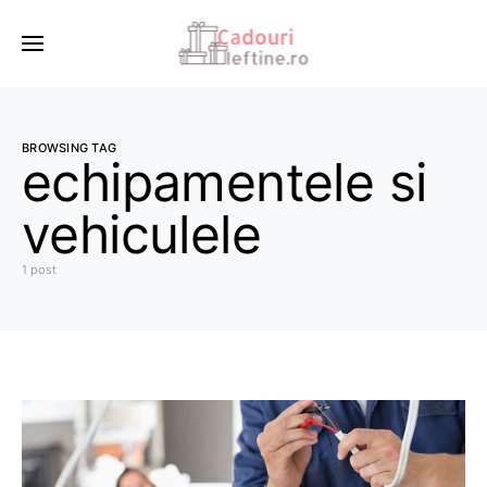
BROWSING TAG
echipamentele si
vehiculele
1 post