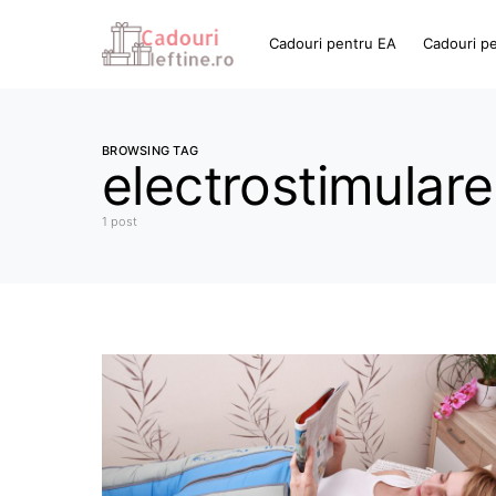
Cadouri pentru EA
Cadouri p
BROWSING TAG
electrostimulare
1 post