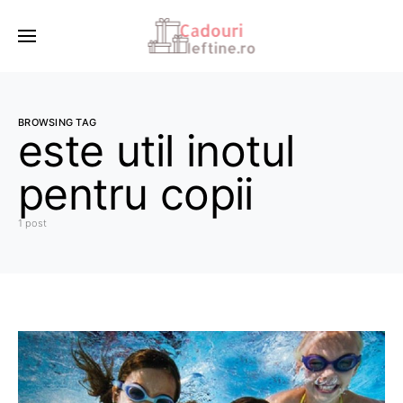
BROWSING TAG
este util inotul
pentru copii
1 post