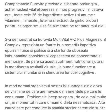
Comprimatele Eurovita prezinta o eliberare prelungita ,
astfel nucleul vital elibereaza in mod progresiv , in cateva
ore , toate cele 26 de ingrediente active ( si anume :
vitamine , minerale , luteina si extract de ginko biloba )
pentru ca organismul sa fie alimentat pe tot parcursul zilei .
S-a demonstrat ca Eurovita MultiVital A-Z Plus Magneziu B
Complex reprezinta un foarte bun remediu impotriva
epuizarii fizice si psihice si a starilor de oboseala
imbunatatind considerabil capacitatea de concentrare si
memorare . Se pare ca acest supliment nutritional ajuta si
in mentinerea acuitatii vizuale , la buna functionare a
sistemului imunitar si in stimularea functiei cognitive .
In mod normal organismul nostru isi sustrage zilnic doza
de vitamine de care are nevoie din alimentele pe care le
consumam . Problemele incep sa apara , de cele mai multe
ori , in momentul in care urmam o dieta nesanatoasa . Alte
cauze care pot conduce la aparitia starilor carentiale sunt :