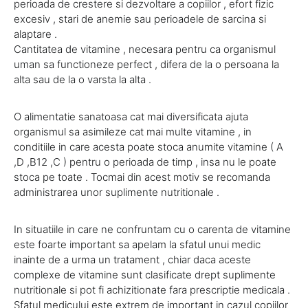
perioada de crestere si dezvoltare a copiilor , efort fizic
excesiv , stari de anemie sau perioadele de sarcina si
alaptare .
Cantitatea de vitamine , necesara pentru ca organismul
uman sa functioneze perfect , difera de la o persoana la
alta sau de la o varsta la alta .
O alimentatie sanatoasa cat mai diversificata ajuta
organismul sa asimileze cat mai multe vitamine , in
conditiile in care acesta poate stoca anumite vitamine ( A
,D ,B12 ,C ) pentru o perioada de timp , insa nu le poate
stoca pe toate . Tocmai din acest motiv se recomanda
administrarea unor suplimente nutritionale .
In situatiile in care ne confruntam cu o carenta de vitamine
este foarte important sa apelam la sfatul unui medic
inainte de a urma un tratament , chiar daca aceste
complexe de vitamine sunt clasificate drept suplimente
nutritionale si pot fi achizitionate fara prescriptie medicala .
Sfatul medicului este extrem de important in cazul copiilor