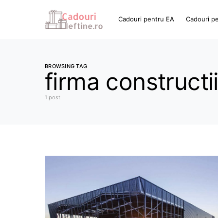
Cadouri pentru EA
Cadouri p
BROWSING TAG
firma constructi
1 post