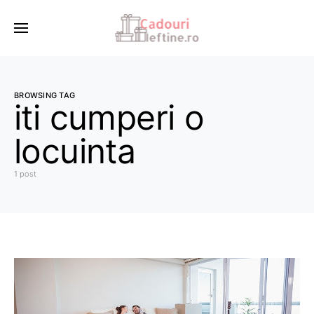
BROWSING TAG
iti cumperi o
locuinta
1 post