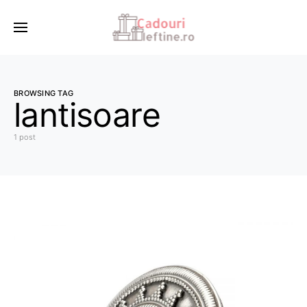
BROWSING TAG
lantisoare
1 post