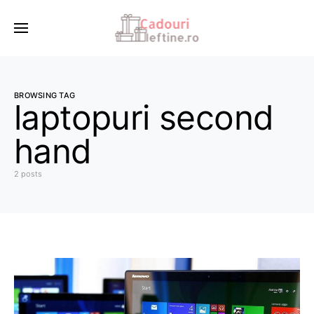
BROWSING TAG
laptopuri second
hand
2 posts