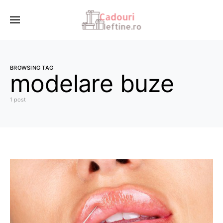
BROWSING TAG
modelare buze
1 post