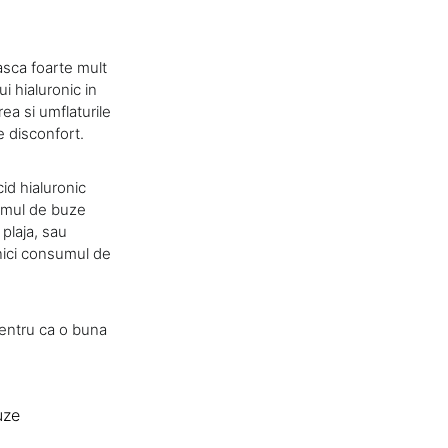
asca foarte mult
ui hialuronic in
ea si umflaturile
e disconfort.
id hialuronic
samul de buze
plaja, sau
 nici consumul de
pentru ca o buna
uze