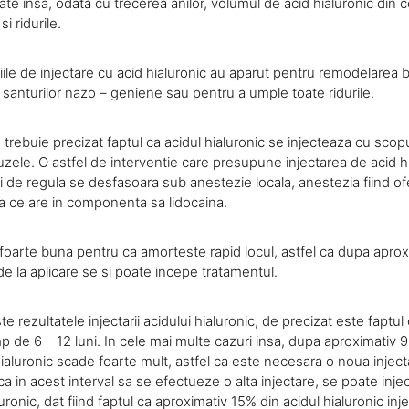
te insa, odata cu trecerea anilor, volumul de acid hialuronic din 
i ridurile.
tiile de injectare cu acid hialuronic au aparut pentru remodelarea b
santurilor nazo – geniene sau pentru a umple toate ridurile.
, trebuie precizat faptul ca acidul hialuronic se injecteaza cu scop
zele. O astfel de interventie care presupune injectarea de acid h
 de regula se desfasoara sub anestezie locala, anestezia fiind ofe
 ce are in componenta sa lidocaina.
oarte buna pentru ca amorteste rapid locul, astfel ca dupa aprox
e la aplicare se si poate incepe tratamentul.
te rezultatele injectarii acidului hialuronic, de precizat este faptu
mp de 6 – 12 luni. In cele mai multe cazuri insa, dupa aproximativ 9 
hialuronic scade foarte mult, astfel ca este necesara o noua injecta
a in acest interval sa se efectueze o alta injectare, se poate injec
ronic, dat fiind faptul ca aproximativ 15% din acidul hialuronic inje