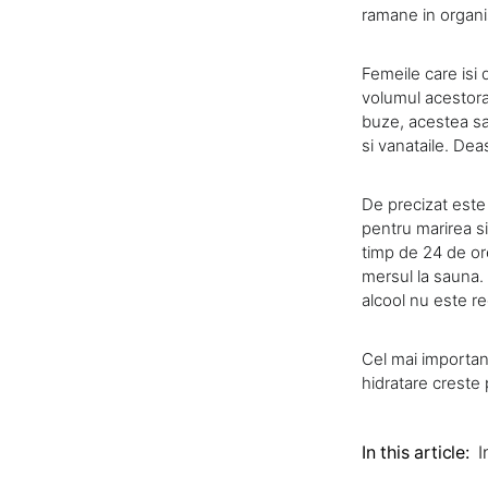
ramane in organ
Femeile care isi 
volumul acestora, 
buze, acestea sa 
si vanataile. De
De precizat este
pentru marirea s
timp de 24 de or
mersul la sauna. 
alcool nu este r
Cel mai importan
hidratare creste 
In this article:
I