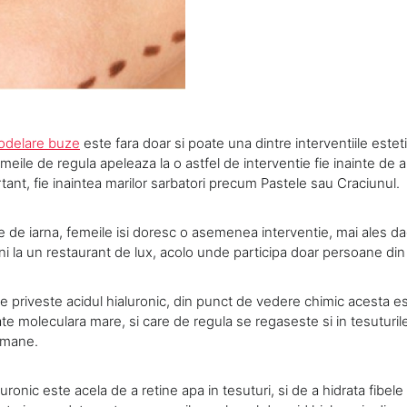
delare buze
este fara doar si poate una dintre interventiile estet
meile de regula apeleaza la o astfel de interventie fie inainte de a
ant, fie inaintea marilor sarbatori precum Pastele sau Craciunul.
e de iarna, femeile isi doresc o asemenea interventie, mai ales da
ni la un restaurant de lux, acolo unde participa doar persoane din 
ce priveste acidul hialuronic, din punct de vedere chimic acesta e
te moleculara mare, si care de regula se regaseste si in tesuturil
 umane.
luronic este acela de a retine apa in tesuturi, si de a hidrata fibele