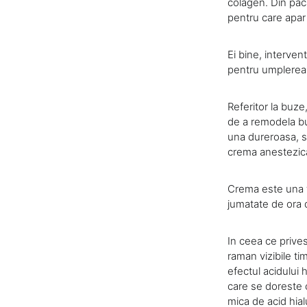
colagen. Din paca
pentru care apar s
Ei bine, interven
pentru umplerea 
Referitor la buze
de a remodela bu
una dureroasa, si
crema anestezica
Crema este una f
jumatate de ora d
In ceea ce prives
raman vizibile ti
efectul acidului 
care se doreste c
mica de acid hialu