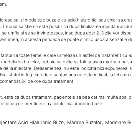
ism.
doresc sa isi modeleze buzele cu acid hialuronic, sau chiar sa cre
trebuie sa stie ca este posibil ca dupa finalizarea injectarii acidul
se umfle si sa se invineteasca, insa dupa doar 2-3 zile vor dispar
asemenea, in aceasta perioada se poate simti o usoara senzatie d
 faptul ca toate femeile care urmeaza un astfel de tratament cu ac
i modelarea buzelor, trebuie sa evite sa foloseasca rujul sau bal
e de la injectare. Deasemenea, nu este indicata nici expunerea la 
Nici statul in frig timp de o saptamana nu este indicat, la fel cum
ecomandat 24 de ore dupa tratament.
t, este ca dupa tratament, pacientele sa bea cat mai multa apa, 
perioada de mentinere a acidului hialuronic in buze.
njectare Acid Hialuronic Buze
,
Marirea Buzelor
,
Modelare B