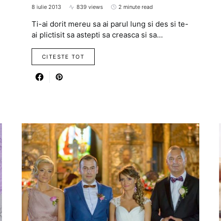
8 iulie 2013
839 views
2 minute read
Ti-ai dorit mereu sa ai parul lung si des si te-
ai plictisit sa astepti sa creasca si sa…
CITESTE TOT