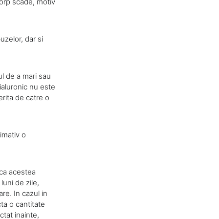
corp scade, motiv
uzelor, dar si
ul de a mari sau
ialuronic nu este
rita de catre o
imativ o
l ca acestea
luni de zile,
re. In cazul in
ta o cantitate
ctat inainte,