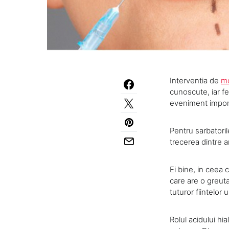
Interventia de
mo
cunoscute, iar fe
eveniment import
Pentru sarbatoril
trecerea dintre a
Ei bine, in ceea 
care are o greuta
tuturor fiintelor
Rolul acidului hia