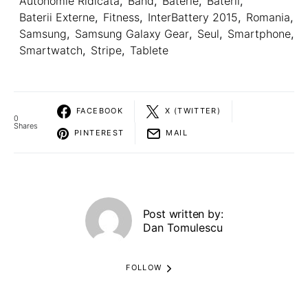
Autonomie Ridicata
,
Band
,
Baterie
,
Baterii
,
Baterii Externe
,
Fitness
,
InterBattery 2015
,
Romania
,
Samsung
,
Samsung Galaxy Gear
,
Seul
,
Smartphone
,
Smartwatch
,
Stripe
,
Tablete
FACEBOOK
X (TWITTER)
0
Shares
PINTEREST
MAIL
Post written by:
Dan Tomulescu
FOLLOW