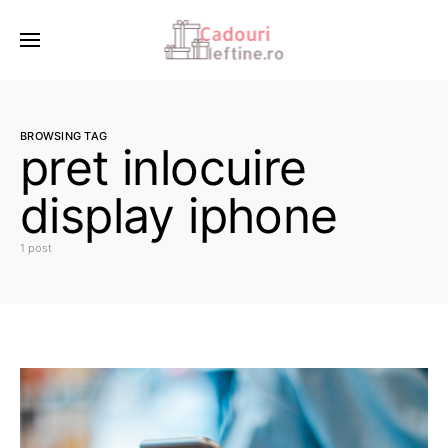
BROWSING TAG
pret inlocuire
display iphone
1 post