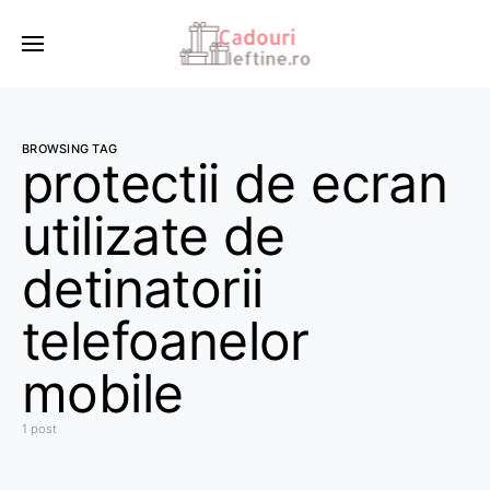
BROWSING TAG
protectii de ecran
utilizate de
detinatorii
telefoanelor
mobile
1 post