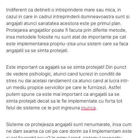
Indiferent ca detineti o intreprindere mare sau mica, in
cazul in care in cadrul intreprinderii dumneavoastra sunt si
angajati atunci sanatatea acestora este pe primul plan.
Protejarea angajatilor poate fi facuta prin diferite metode,
insa metodele folosite nu sunt atat de importante pe cat
este implementarea propriu-zisa unui sistem care sa faca
angajatii sa se simta protejati.
Este important ca agajatii sa se simta protejati! Din punct
de vedere psihologic, atunci cand lucrezi in conditii de
stres nu dai acelasi randament ca atunci cand ai lucra intr-
un mediu propice serviciilor pe care le furnizezi. Astfel
putem spune ca este mai important ca angajatii sa se
simta protejati decat sa le fie implementate cu forta tot
felul de sisteme ce le pot ingreuna
munca
.
Sisteme ce protejeaza angajatii sunt nenumarate, insa cum
ne dam seama ca cel pe care dorim sa il implementam este
si cel favorabil noua? In primul rand, sistemul respectiv