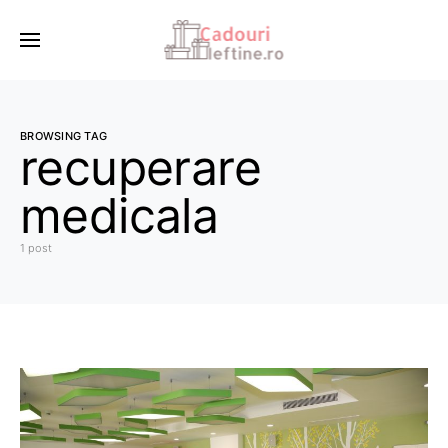
BROWSING TAG
recuperare
medicala
1 post