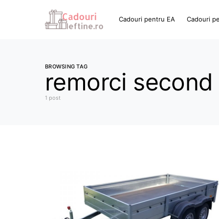
Cadouri pentru EA
Cadouri p
BROWSING TAG
remorci second
1 post