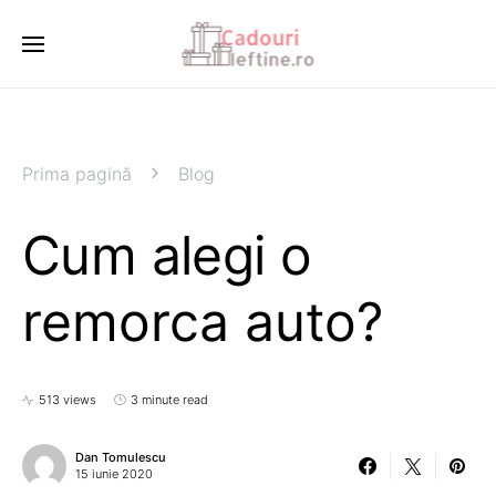
Prima pagină
Blog
Cum alegi o
remorca auto?
513 views
3 minute read
Dan Tomulescu
15 iunie 2020