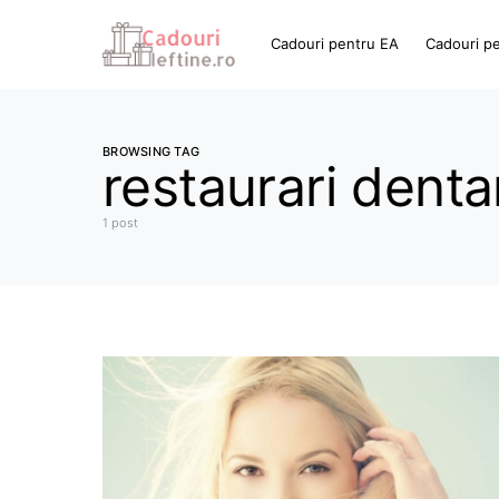
Cadouri pentru EA
Cadouri p
BROWSING TAG
restaurari denta
1 post