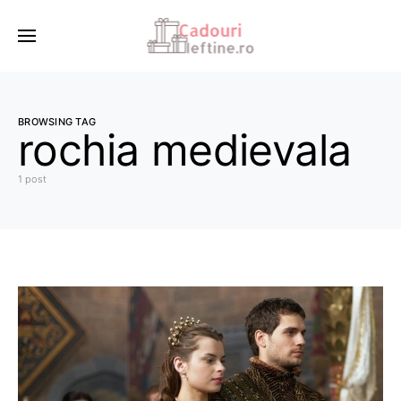
BROWSING TAG
rochia medievala
1 post