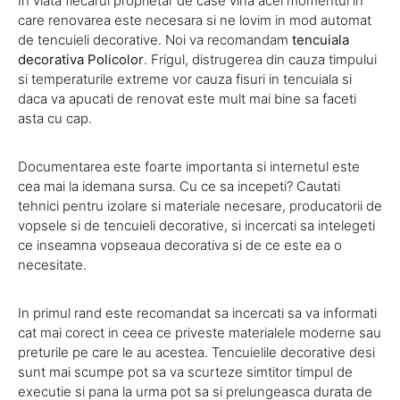
In viata fiecarui proprietar de case vina acel momentul in
care renovarea este necesara si ne lovim in mod automat
de tencuieli decorative. Noi va recomandam
tencuiala
decorativa Policolor
. Frigul, distrugerea din cauza timpului
si temperaturile extreme vor cauza fisuri in tencuiala si
daca va apucati de renovat este mult mai bine sa faceti
asta cu cap.
Documentarea este foarte importanta si internetul este
cea mai la idemana sursa. Cu ce sa incepeti? Cautati
tehnici pentru izolare si materiale necesare, producatorii de
vopsele si de tencuieli decorative, si incercati sa intelegeti
ce inseamna vopseaua decorativa si de ce este ea o
necesitate.
In primul rand este recomandat sa incercati sa va informati
cat mai corect in ceea ce priveste materialele moderne sau
preturile pe care le au acestea. Tencuielile decorative desi
sunt mai scumpe pot sa va scurteze simtitor timpul de
executie si pana la urma pot sa si prelungeasca durata de