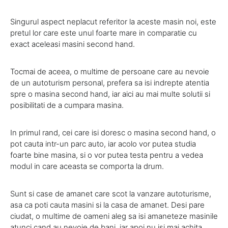
Singurul aspect neplacut referitor la aceste masin noi, este
pretul lor care este unul foarte mare in comparatie cu
exact aceleasi masini second hand.
Tocmai de aceea, o multime de persoane care au nevoie
de un autoturism personal, prefera sa isi indrepte atentia
spre o masina second hand, iar aici au mai multe solutii si
posibilitati de a cumpara masina.
In primul rand, cei care isi doresc o masina second hand, o
pot cauta intr-un parc auto, iar acolo vor putea studia
foarte bine masina, si o vor putea testa pentru a vedea
modul in care aceasta se comporta la drum.
Sunt si case de amanet care scot la vanzare autoturisme,
asa ca poti cauta masini si la casa de amanet. Desi pare
ciudat, o multime de oameni aleg sa isi amaneteze masinile
atunci cand au nevoie de bani, iar apoi nu isi mai achita