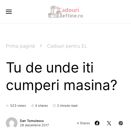
Prima pagină
Cadouri pentru EL
Tu de unde iti
cumperi masina?
523 views
4 shares
2 minute read
Dan Tomulescu
4 Shares
28 decembrie 2017