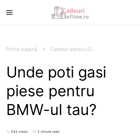
Prima pagină
Cadouri pentru EL
Unde poti gasi
piese pentru
BMW-ul tau?
543 views
2 minute read