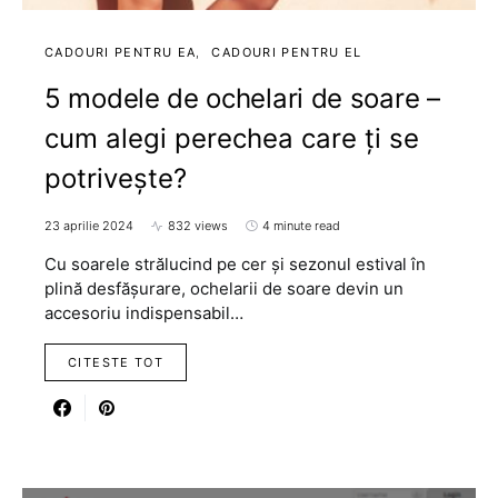
CADOURI PENTRU EA
CADOURI PENTRU EL
5 modele de ochelari de soare –
cum alegi perechea care ți se
potrivește?
23 aprilie 2024
832 views
4 minute read
Cu soarele strălucind pe cer și sezonul estival în
plină desfășurare, ochelarii de soare devin un
accesoriu indispensabil…
CITESTE TOT