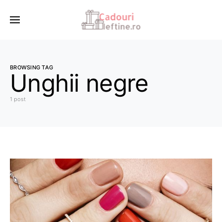
BROWSING TAG
Unghii negre
1 post