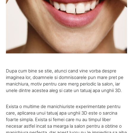
Dupa cum bine se stie, atunci cand vine vorba despre
imaginea lor, doamnele si domnisoarele pun mare pret pe
manichiura, motiv pentru care merg periodic la salon, iar
unele dintre acestea aleg si cate un tatuaj apa unghii 3D.
Exista o multime de manichiuriste experimentate pentru
care, aplicarea unui tatuaj apa unghii 3D este o sarcina
foarte simpla. Exista si femei care nu au timpul liber
necesar astfel incat sa mearga la salon pentru a obtine o
manichiura perfecta, dar acest lucru nu le impiedica sa aiba