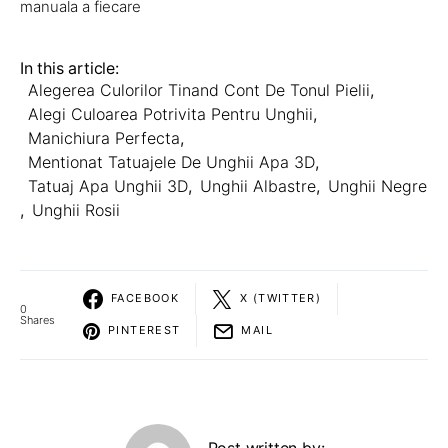
manuala a fiecare
In this article:
Alegerea Culorilor Tinand Cont De Tonul Pielii
,
Alegi Culoarea Potrivita Pentru Unghii
,
Manichiura Perfecta
,
Mentionat Tatuajele De Unghii Apa 3D
,
Tatuaj Apa Unghii 3D
,
Unghii Albastre
,
Unghii Negre
,
Unghii Rosii
FACEBOOK
X (TWITTER)
0
Shares
PINTEREST
MAIL
Post written by: