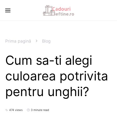
Prima pagină
Blog
Cum sa-ti alegi
culoarea potrivita
pentru unghii?
474 views
3 minute read