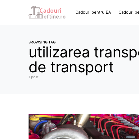
Cadouri pentru EA
Cadouri p
BROWSING TAG
utilizarea trans
de transport
1 post