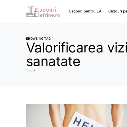
Cadouri pentru EA
Cadouri p
BROWSING TAG
Valorificarea vi
sanatate
1 post