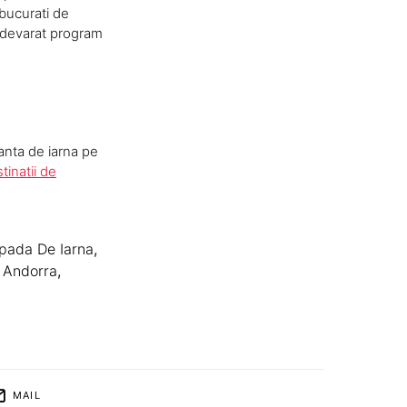
 bucurati de
 adevarat program
anta de iarna pe
tinatii de
pada De Iarna
,
n Andorra
,
MAIL