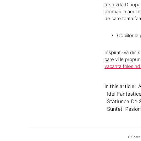
de o zi la Dinopa
plimbari in aer 
de care toata fam
Copiilor le
Inspirati-va din 
care vi le propu
vacanta folosind
In this article:
A
Idei Fantasti
Statiunea De S
Sunteti Pasion
0 Share