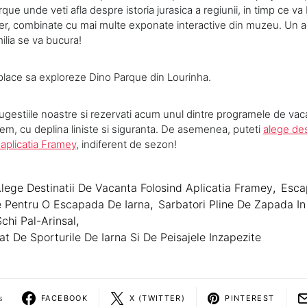
rque unde veti afla despre istoria jurasica a regiunii, in timp ce va
liber, combinate cu mai multe exponate interactive din muzeu. Un
ilia se va bucura!
 place sa exploreze Dino Parque din Lourinha.
sugestiile noastre si rezervati acum unul dintre programele de vac
nem, cu deplina liniste si siguranta. De asemenea, puteti
alege des
 aplicatia Framey
, indiferent de sezon!
lege Destinatii De Vacanta Folosind Aplicatia Framey
,
Esca
ce Pentru O Escapada De Iarna
,
Sarbatori Pline De Zapada I
chi Pal-Arinsal
,
at De Sporturile De Iarna Si De Peisajele Inzapezite
s
FACEBOOK
X (TWITTER)
PINTEREST