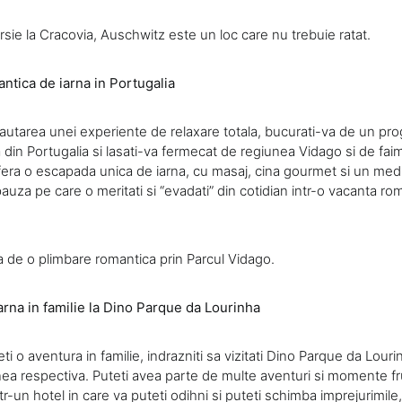
rsie la Cracovia, Auschwitz este un loc care nu trebuie ratat.
tica de iarna in Portugalia
cautarea unei experiente de relaxare totala, bucurati-va de un pro
 din Portugalia si lasati-va fermecat de regiunea Vidago si de fai
fera o escapada unica de iarna, cu masaj, cina gourmet si un me
 pauza pe care o meritati si “evadati” din cotidian intr-o vacanta ro
a de o plimbare romantica prin Parcul Vidago.
rna in familie la Dino Parque da Lourinha
ti o aventura in familie, indrazniti sa vizitati Dino Parque da Louri
nea respectiva. Puteti avea parte de multe aventuri si momente f
intr-un hotel in care va puteti odihni si puteti schimba imprejurimile,