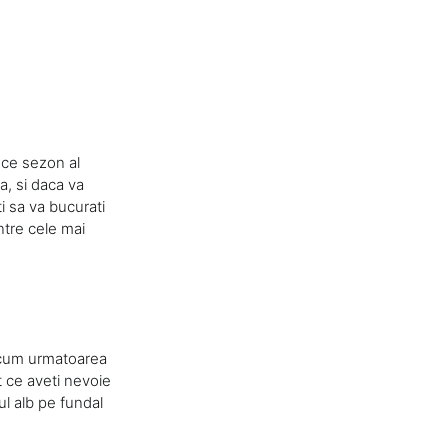
ece sezon al
a, si daca va
ti sa va bucurati
ntre cele mai
 acum urmatoarea
 ce aveti nevoie
ul alb pe fundal