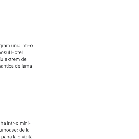
gram unic intr-o
mosul Hotel
diu extrem de
mantica de iarna
nha intr-o mini-
rumoase: de la
 pana la o vizita