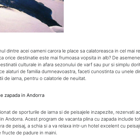
ul dintre acei oameni carora le place sa calatoreasca in cel mai r
 ca orice destinatie este mai frumoasa vopsita in alb? De asemene
destinatii culturale in afara sezonului de varf sau pur si simplu dori
 alaturi de familia dumneavoastra, faceti cunostinta cu unele di
ii de iarna, pentru o calatorie de neuitat.
de zapada in Andorra
ionat de sporturile de iarna si de peisajele inzapezite, rezervati
 in Andorra. Acest program de vacanta plina cu zapada include tot
a de peisaj, a schia si a va relaxa intr-un hotel excelent cu peisaj
e fructe de padure in maini.