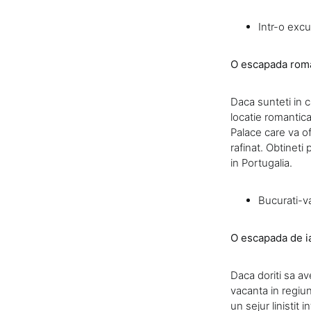
Intr-o excu
O escapada roman
Daca sunteti in 
locatie romantica
Palace care va o
rafinat. Obtineti
in Portugalia.
Bucurati-v
O escapada de ia
Daca doriti sa ave
vacanta in regiu
un sejur linistit 