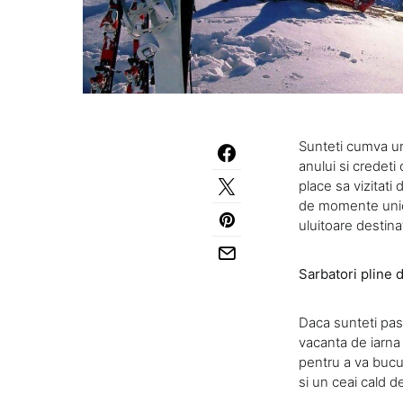
Sunteti cumva un
anului si credeti
place sa vizitati 
de momente unice
uluitoare destinat
Sarbatori pline 
Daca sunteti pas
vacanta de iarna
pentru a va bucur
si un ceai cald d