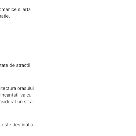
omanice si arta
natie.
ate de atractii
itectura orasului
 Incantati-va cu
nsiderat un sit al
a este destinatia