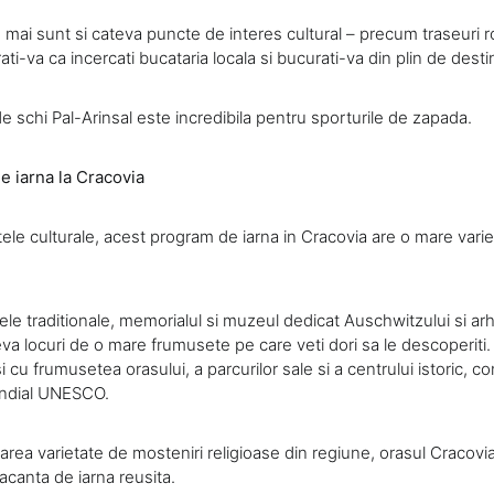
 mai sunt si cateva puncte de interes cultural – precum traseuri r
ati-va ca incercati bucataria locala si bucurati-va din plin de desti
e schi Pal-Arinsal este incredibila pentru sporturile de zapada.
de iarna la Cracovia
tele culturale, acest program de iarna in Cracovia are o mare variet
e traditionale, memorialul si muzeul dedicat Auschwitzului si arh
eva locuri de o mare frumusete pe care veti dori sa le descoperiti.
i cu frumusetea orasului, a parcurilor sale si a centrului istoric, co
ondial UNESCO.
marea varietate de mosteniri religioase din regiune, orasul Cracovi
acanta de iarna reusita.