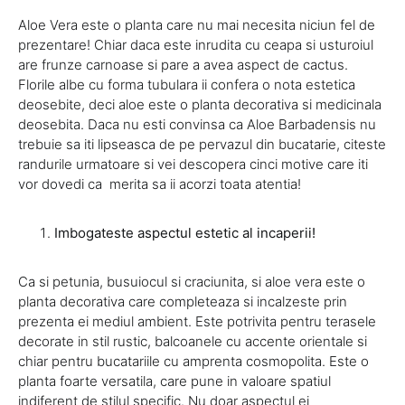
Aloe Vera este o planta care nu mai necesita niciun fel de
prezentare! Chiar daca este inrudita cu ceapa si usturoiul
are frunze carnoase si pare a avea aspect de cactus.
Florile albe cu forma tubulara ii confera o nota estetica
deosebite, deci aloe este o planta decorativa si medicinala
deosebita. Daca nu esti convinsa ca Aloe Barbadensis nu
trebuie sa iti lipseasca de pe pervazul din bucatarie, citeste
randurile urmatoare si vei descopera cinci motive care iti
vor dovedi ca merita sa ii acorzi toata atentia!
Imbogateste aspectul estetic al incaperii!
Ca si petunia, busuiocul si craciunita, si aloe vera este o
planta decorativa care completeaza si incalzeste prin
prezenta ei mediul ambient. Este potrivita pentru terasele
decorate in stil rustic, balcoanele cu accente orientale si
chiar pentru bucatariile cu amprenta cosmopolita. Este o
planta foarte versatila, care pune in valoare spatiul
indiferent de stilul specific. Nu doar aspectul ei