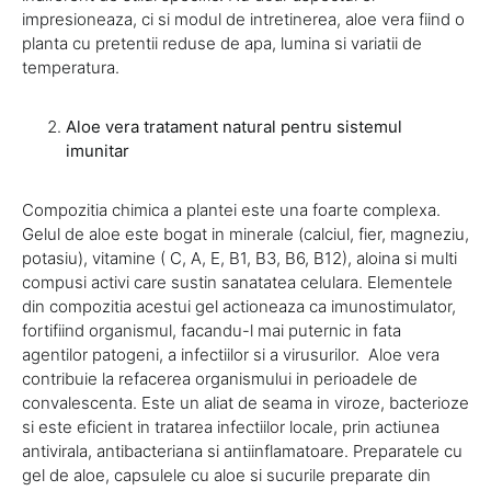
impresioneaza, ci si modul de intretinerea, aloe vera fiind o
planta cu pretentii reduse de apa, lumina si variatii de
temperatura.
Aloe vera tratament natural pentru sistemul
imunitar
Compozitia chimica a plantei este una foarte complexa.
Gelul de aloe este bogat in minerale (calciul, fier, magneziu,
potasiu), vitamine ( C, A, E, B1, B3, B6, B12), aloina si multi
compusi activi care sustin sanatatea celulara. Elementele
din compozitia acestui gel actioneaza ca imunostimulator,
fortifiind organismul, facandu-l mai puternic in fata
agentilor patogeni, a infectiilor si a virusurilor. Aloe vera
contribuie la refacerea organismului in perioadele de
convalescenta. Este un aliat de seama in viroze, bacterioze
si este eficient in tratarea infectiilor locale, prin actiunea
antivirala, antibacteriana si antiinflamatoare. Preparatele cu
gel de aloe, capsulele cu aloe si sucurile preparate din