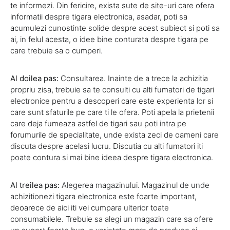
te informezi. Din fericire, exista sute de site-uri care ofera
informatii despre tigara electronica, asadar, poti sa
acumulezi cunostinte solide despre acest subiect si poti sa
ai, in felul acesta, o idee bine conturata despre tigara pe
care trebuie sa o cumperi.
Al doilea pas:
Consultarea. Inainte de a trece la achizitia
propriu zisa, trebuie sa te consulti cu alti fumatori de tigari
electronice pentru a descoperi care este experienta lor si
care sunt sfaturile pe care ti le ofera. Poti apela la prietenii
care deja fumeaza astfel de tigari sau poti intra pe
forumurile de specialitate, unde exista zeci de oameni care
discuta despre acelasi lucru. Discutia cu alti fumatori iti
poate contura si mai bine ideea despre tigara electronica.
Al treilea pas:
Alegerea magazinului. Magazinul de unde
achizitionezi tigara electronica este foarte important,
deoarece de aici iti vei cumpara ulterior toate
consumabilele. Trebuie sa alegi un magazin care sa ofere