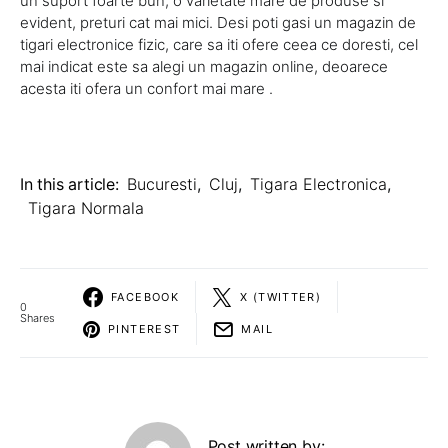
un suport foarte bun, o varietate mare de produse si
evident, preturi cat mai mici. Desi poti gasi un magazin de
tigari electronice fizic, care sa iti ofere ceea ce doresti, cel
mai indicat este sa alegi un magazin online, deoarece
acesta iti ofera un confort mai mare .
In this article:
Bucuresti
,
Cluj
,
Tigara Electronica
,
Tigara Normala
FACEBOOK
X (TWITTER)
0
Shares
PINTEREST
MAIL
Post written by: