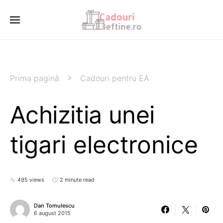
Prima pagină
Cadouri pentru EA
Achizitia unei
tigari electronice
495 views
2 minute read
Dan Tomulescu
6 august 2015