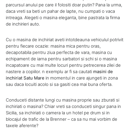
parcursul anului pe care il folositi doar putin? Pana la urma,
daca vreti sa beti un pahar de lapte, nu cumpati o vaca
intreaga. Alegeti o masina eleganta, bine pastrata la firma
de inchirieri auto.
Cu o masina de inchiriat aveti intotdeauna vehiculul potrivit
pentru fiecare ocazie: masina mica pentru oras,
decapotabila pentru ziua perfecta de vara, masina cu
echipament de iarna pentru sarbatori si schi si o masina
incapatoare cu mai multe locuri pentru petrecerea zilei de
nastere a copiilor. n exemplu ar fi sa cautati
masini de
inchiriat Satu Mare
in momentul in care ajungeti in zona
sau daca locuiti acolo si sa gasiti cea mai buna oferta.
Conduceti distante lungi cu masina proprie sau zburati si
inchiriati o masina? Chiar vreti sa conduceti singur pana in
Sicilia, sa inchiriati o camera la un hotel pe drum si in
blocajul de trafic de la Brenner – ca sa nu mai vorbim de
taxele aferente?