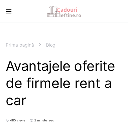
Prima pagină
Blog
Avantajele oferite
de firmele rent a
car
485 views
2 minute read