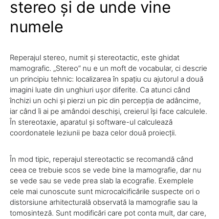
stereo și de unde vine
numele
Reperajul stereo, numit și stereotactic, este ghidat
mamografic. „Stereo” nu e un moft de vocabular, ci descrie
un principiu tehnic: localizarea în spațiu cu ajutorul a două
imagini luate din unghiuri ușor diferite. Ca atunci când
închizi un ochi și pierzi un pic din percepția de adâncime,
iar când îi ai pe amândoi deschiși, creierul își face calculele.
În stereotaxie, aparatul și software-ul calculează
coordonatele leziunii pe baza celor două proiecții.
În mod tipic, reperajul stereotactic se recomandă când
ceea ce trebuie scos se vede bine la mamografie, dar nu
se vede sau se vede prea slab la ecografie. Exemplele
cele mai cunoscute sunt microcalcificările suspecte ori o
distorsiune arhitecturală observată la mamografie sau la
tomosinteză. Sunt modificări care pot conta mult, dar care,