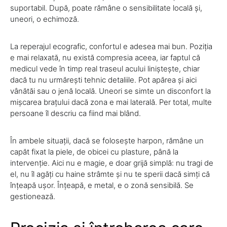
suportabil. După, poate rămâne o sensibilitate locală și,
uneori, o echimoză.
La reperajul ecografic, confortul e adesea mai bun. Poziția
e mai relaxată, nu există compresia aceea, iar faptul că
medicul vede în timp real traseul acului liniștește, chiar
dacă tu nu urmărești tehnic detaliile. Pot apărea și aici
vânătăi sau o jenă locală. Uneori se simte un disconfort la
mișcarea brațului dacă zona e mai laterală. Per total, multe
persoane îl descriu ca fiind mai blând.
În ambele situații, dacă se folosește harpon, rămâne un
capăt fixat la piele, de obicei cu plasture, până la
intervenție. Aici nu e magie, e doar grijă simplă: nu tragi de
el, nu îl agăți cu haine strâmte și nu te sperii dacă simți că
înțeapă ușor. Înțeapă, e metal, e o zonă sensibilă. Se
gestionează.