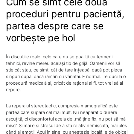
Cum se simt cele două
proceduri pentru pacientă,
partea despre care se
vorbește pe hol
În discuțiile reale, cele care nu se poartă cu termeni
tehnici, revine mereu același tip de grijă. Oamenii vor să
știe cât stau, ce simt, cât de tare înțeapă, dacă pot pleca
singuri după, dacă rămân cu vânătăi. E normal. Te duci la o
procedură medicală și, oricât de rațional ai fi, tot vrei să ai
repere.
La reperajul stereotactic, compresia mamografică este
partea care supără cel mai mult. Nu neapărat o durere
ascuțită, ci disconfortul acela de „mă ține fix, nu pot să mă
mișc”. Și mai e și stresul de a sta relativ nemișcată, mai ales
când ai emoții. Acul în sine, cu anestezie locală, e de obicei