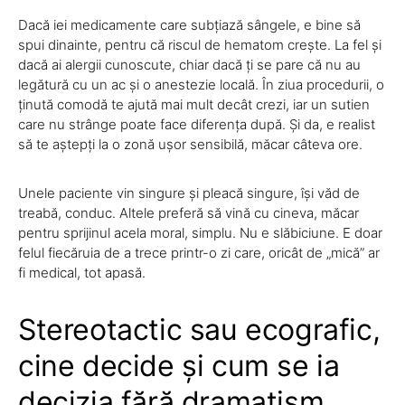
Dacă iei medicamente care subțiază sângele, e bine să
spui dinainte, pentru că riscul de hematom crește. La fel și
dacă ai alergii cunoscute, chiar dacă ți se pare că nu au
legătură cu un ac și o anestezie locală. În ziua procedurii, o
ținută comodă te ajută mai mult decât crezi, iar un sutien
care nu strânge poate face diferența după. Și da, e realist
să te aștepți la o zonă ușor sensibilă, măcar câteva ore.
Unele paciente vin singure și pleacă singure, își văd de
treabă, conduc. Altele preferă să vină cu cineva, măcar
pentru sprijinul acela moral, simplu. Nu e slăbiciune. E doar
felul fiecăruia de a trece printr-o zi care, oricât de „mică” ar
fi medical, tot apasă.
Stereotactic sau ecografic,
cine decide și cum se ia
decizia fără dramatism