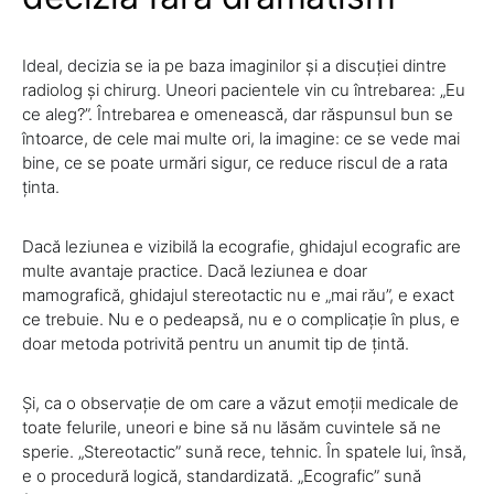
Ideal, decizia se ia pe baza imaginilor și a discuției dintre
radiolog și chirurg. Uneori pacientele vin cu întrebarea: „Eu
ce aleg?”. Întrebarea e omenească, dar răspunsul bun se
întoarce, de cele mai multe ori, la imagine: ce se vede mai
bine, ce se poate urmări sigur, ce reduce riscul de a rata
ținta.
Dacă leziunea e vizibilă la ecografie, ghidajul ecografic are
multe avantaje practice. Dacă leziunea e doar
mamografică, ghidajul stereotactic nu e „mai rău”, e exact
ce trebuie. Nu e o pedeapsă, nu e o complicație în plus, e
doar metoda potrivită pentru un anumit tip de țintă.
Și, ca o observație de om care a văzut emoții medicale de
toate felurile, uneori e bine să nu lăsăm cuvintele să ne
sperie. „Stereotactic” sună rece, tehnic. În spatele lui, însă,
e o procedură logică, standardizată. „Ecografic” sună