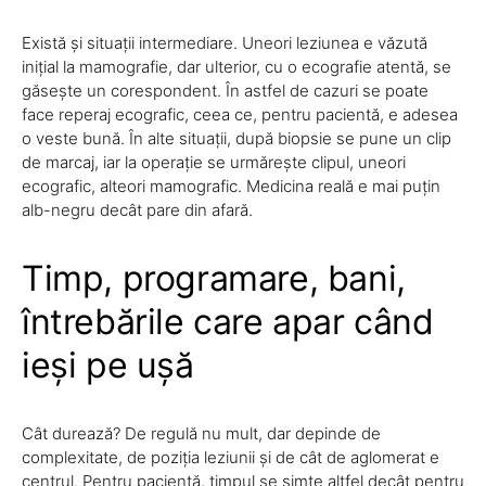
Există și situații intermediare. Uneori leziunea e văzută
inițial la mamografie, dar ulterior, cu o ecografie atentă, se
găsește un corespondent. În astfel de cazuri se poate
face reperaj ecografic, ceea ce, pentru pacientă, e adesea
o veste bună. În alte situații, după biopsie se pune un clip
de marcaj, iar la operație se urmărește clipul, uneori
ecografic, alteori mamografic. Medicina reală e mai puțin
alb-negru decât pare din afară.
Timp, programare, bani,
întrebările care apar când
ieși pe ușă
Cât durează? De regulă nu mult, dar depinde de
complexitate, de poziția leziunii și de cât de aglomerat e
centrul. Pentru pacientă, timpul se simte altfel decât pentru