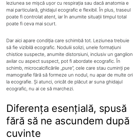
leziunea se mișcă ușor cu respirația sau dacă anatomia e
mai particulară, ghidajul ecografic e flexibil. În plus, traseul
poate fi controlat atent, iar în anumite situații timpul total
poate fi ceva mai scurt.
Dar aici apare condiția care schimbă tot. Leziunea trebuie
să fie vizibilă ecografic. Nodulii solizi, unele formațiuni
chistice suspecte, anumite distorsiuni, inclusiv un ganglion
axilar cu aspect suspect, pot fi abordate ecografic. În
schimb, microcalcificările „pure”, cele care stau cuminți pe
mamografie fără să formeze un nodul, nu apar de multe ori
la ecografie. Și atunci, oricât de plăcut ar suna ghidajul
ecografic, nu ai ce să marchezi.
Diferența esențială, spusă
fără să ne ascundem după
cuvinte