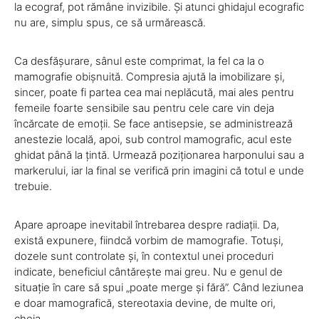
la ecograf, pot rămâne invizibile. Și atunci ghidajul ecografic
nu are, simplu spus, ce să urmărească.
Ca desfășurare, sânul este comprimat, la fel ca la o
mamografie obișnuită. Compresia ajută la imobilizare și,
sincer, poate fi partea cea mai neplăcută, mai ales pentru
femeile foarte sensibile sau pentru cele care vin deja
încărcate de emoții. Se face antisepsie, se administrează
anestezie locală, apoi, sub control mamografic, acul este
ghidat până la țintă. Urmează poziționarea harponului sau a
markerului, iar la final se verifică prin imagini că totul e unde
trebuie.
Apare aproape inevitabil întrebarea despre radiații. Da,
există expunere, fiindcă vorbim de mamografie. Totuși,
dozele sunt controlate și, în contextul unei proceduri
indicate, beneficiul cântărește mai greu. Nu e genul de
situație în care să spui „poate merge și fără”. Când leziunea
e doar mamografică, stereotaxia devine, de multe ori,
cheia.