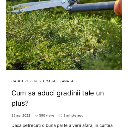
CADOURI PENTRU CASA
SANATATE
Cum sa aduci gradinii tale un
plus?
25 mai 2022
590 views
2 minute read
Dacă petreceți o bună parte a verii afară, în curtea