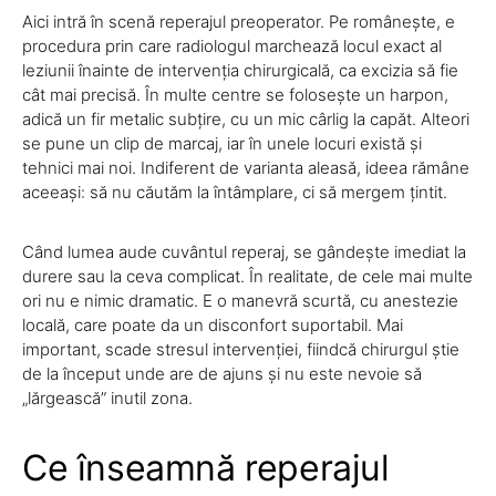
Aici intră în scenă reperajul preoperator. Pe românește, e
procedura prin care radiologul marchează locul exact al
leziunii înainte de intervenția chirurgicală, ca excizia să fie
cât mai precisă. În multe centre se folosește un harpon,
adică un fir metalic subțire, cu un mic cârlig la capăt. Alteori
se pune un clip de marcaj, iar în unele locuri există și
tehnici mai noi. Indiferent de varianta aleasă, ideea rămâne
aceeași: să nu căutăm la întâmplare, ci să mergem țintit.
Când lumea aude cuvântul reperaj, se gândește imediat la
durere sau la ceva complicat. În realitate, de cele mai multe
ori nu e nimic dramatic. E o manevră scurtă, cu anestezie
locală, care poate da un disconfort suportabil. Mai
important, scade stresul intervenției, fiindcă chirurgul știe
de la început unde are de ajuns și nu este nevoie să
„lărgească” inutil zona.
Ce înseamnă reperajul