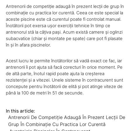
Antrenorii de competiție adaugă în prezent lecții de grup în
combinație cu practica lor curentă. Ceea ce este special la
aceste piscine este că curentul poate fi controlat manual.
Înotătorii pot exersa ușor exerciții tehnice în timp ce
antrenorul stă la câțiva pași. Acum există camere și oglinzi
subacvatice (chiar și montate pe spate) care pot fi plasate
în și în afara piscinelor.
Acest lucru le permite înotătorilor să vadă exact ce fac, iar
antrenorii îi pot ajuta să facă corecturi în orice moment. Pe
de altă parte, înotul rapid poate ajuta la creșterea
rezistenței și a vitezei. Unele sisteme în contracurent sunt
concepute pentru înotătorii de elită și pot atinge viteze de
până la 100 de metri în 51 de secunde.
In this article:
Antrenorii De Competiție Adaugă În Prezent Lecții De
Grup În Combinație Cu Practica Lor Curentă