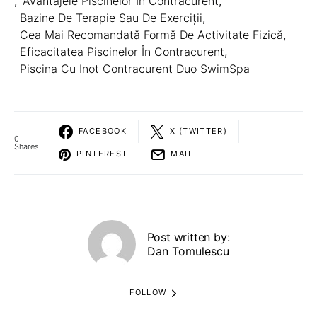
,
Avantajele Piscinelor În Contracurent
,
Bazine De Terapie Sau De Exerciții
,
Cea Mai Recomandată Formă De Activitate Fizică
,
Eficacitatea Piscinelor În Contracurent
,
Piscina Cu Inot Contracurent Duo SwimSpa
FACEBOOK
X (TWITTER)
0
Shares
PINTEREST
MAIL
Post written by:
Dan Tomulescu
FOLLOW