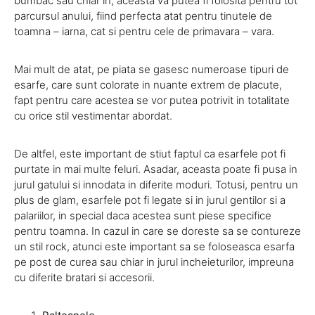
bumbac sau chiar in, aceasta va putea fi folosita pentru tot
parcursul anului, fiind perfecta atat pentru tinutele de
toamna – iarna, cat si pentru cele de primavara – vara.
Mai mult de atat, pe piata se gasesc numeroase tipuri de
esarfe, care sunt colorate in nuante extrem de placute,
fapt pentru care acestea se vor putea potrivit in totalitate
cu orice stil vestimentar abordat.
De altfel, este important de stiut faptul ca esarfele pot fi
purtate in mai multe feluri. Asadar, aceasta poate fi pusa in
jurul gatului si innodata in diferite moduri. Totusi, pentru un
plus de glam, esarfele pot fi legate si in jurul gentilor si a
palariilor, in special daca acestea sunt piese specifice
pentru toamna. In cazul in care se doreste sa se contureze
un stil rock, atunci este important sa se foloseasca esarfa
pe post de curea sau chiar in jurul incheieturilor, impreuna
cu diferite bratari si accesorii.