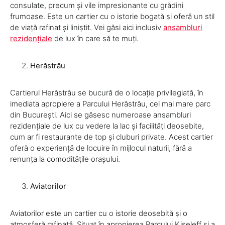
consulate, precum și vile impresionante cu grădini
frumoase. Este un cartier cu o istorie bogată și oferă un stil
de viață rafinat și liniștit. Vei găsi aici inclusiv
ansambluri
rezidențiale
de lux în care să te muți.
Herăstrău
Cartierul Herăstrău se bucură de o locație privilegiată, în
imediata apropiere a Parcului Herăstrău, cel mai mare parc
din București. Aici se găsesc numeroase ansambluri
rezidențiale de lux cu vedere la lac și facilități deosebite,
cum ar fi restaurante de top și cluburi private. Acest cartier
oferă o experiență de locuire în mijlocul naturii, fără a
renunța la comoditățile orașului.
Aviatorilor
Aviatorilor este un cartier cu o istorie deosebită și o
atmosferă rafinată. Situat în apropierea Parcului Kiseleff și a