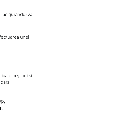
a, asigurandu-va
efectuarea unei
carei regiuni si
soara.
op
,
t
,