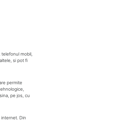
t telefonul mobil,
ltele, si pot fi
care permite
 tehnologice,
sina, pe jos, cu
internet. Din