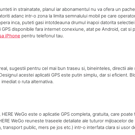
sunteti in strainatate, planul iar abonamentul nu va ofera un pach
atoriti adanc intr-o zona la limita semnalului mobil pe care operato
pera inca, puteti gasi intotdeauna drumul inapoi datorita selectie
i GPS disponibile fara internet conexiune, atat pe Android, cat si 
sa iPhone
pentru telefonul tau.
 real, sugestii pentru cel mai bun traseu si, bineinteles, directii ale
esignul acestei aplicatii GPS este putin simplu, dar si eficient. Blo
 imediat o ruta alternativa.
HERE WeGo este o aplicatie GPS completa, gratuita, care poate 
 HERE WeGo reuneste traseele detaliate ale tuturor mijloacelor de
a, transport public, mers pe jos etc.) intr-o interfata clara si usor 