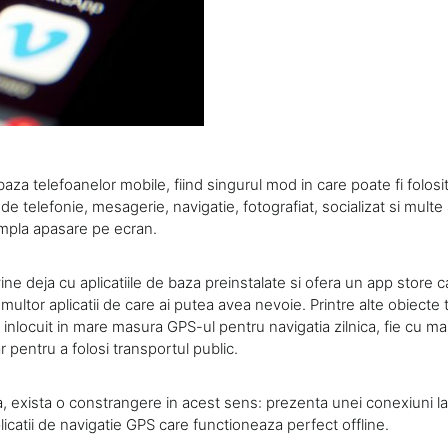
 baza telefoanelor mobile, fiind singurul mod in care poate fi folosi
i de telefonie, mesagerie, navigatie, fotografiat, socializat si multe a
mpla apasare pe ecran.
ine deja cu aplicatiile de baza preinstalate si ofera un app store 
ultor aplicatii de care ai putea avea nevoie. Printre alte obiecte
nlocuit in mare masura GPS-ul pentru navigatia zilnica, fie cu ma
r pentru a folosi transportul public.
, exista o constrangere in acest sens: prezenta unei conexiuni la 
aplicatii de navigatie GPS care functioneaza perfect offline.