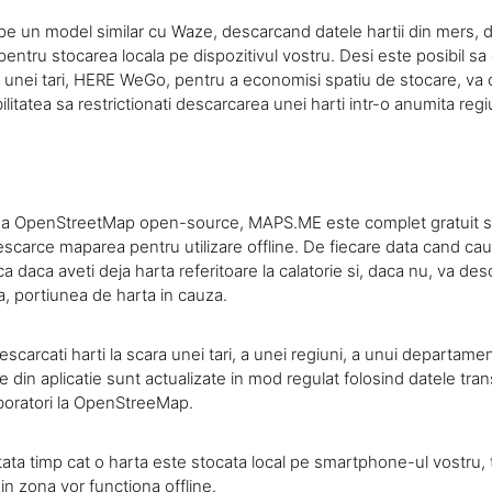
pe un model similar cu Waze, descarcand datele hartii din mers, d
 pentru stocarea locala pe dispozitivul vostru. Desi este posibil sa
 unei tari, HERE WeGo, pentru a economisi spatiu de stocare, va 
itatea sa restrictionati descarcarea unei harti intr-o anumita reg
a OpenStreetMap open-source, MAPS.ME este complet gratuit si
 descarce maparea pentru utilizare offline. De fiecare data cand caut
fica daca aveti deja harta referitoare la calatorie si, daca nu, va de
, portiunea de harta in cauza.
escarcati harti la scara unei tari, a unei regiuni, a unui departamen
le din aplicatie sunt actualizate in mod regulat folosind datele tr
boratori la OpenStreeMap.
ta timp cat o harta este stocata local pe smartphone-ul vostru, t
din zona vor functiona offline.