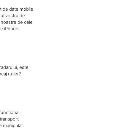
et de date mobile
rul vostru de
i noastre de cele
pe iPhone.
 radarului, este
caj rutier?
functiona
 transport
de manipulat.