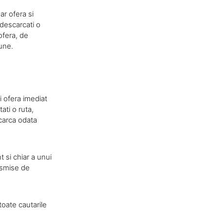
ar ofera si
 descarcati o
ofera, de
iune.
 ofera imediat
ati o ruta,
scarca odata
t si chiar a unui
ansmise de
oate cautarile