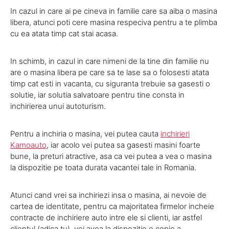
In cazul in care ai pe cineva in familie care sa aiba o masina
libera, atunci poti cere masina respeciva pentru a te plimba
cu ea atata timp cat stai acasa.
In schimb, in cazul in care nimeni de la tine din familie nu
are o masina libera pe care sa te lase sa o folosesti atata
timp cat esti in vacanta, cu siguranta trebuie sa gasesti o
solutie, iar solutia salvatoare pentru tine consta in
inchirierea unui autoturism.
Pentru a inchiria o masina, vei putea cauta
inchirieri
Kamoauto
, iar acolo vei putea sa gasesti masini foarte
bune, la preturi atractive, asa ca vei putea a vea o masina
la dispozitie pe toata durata vacantei tale in Romania.
Atunci cand vrei sa inchiriezi insa o masina, ai nevoie de
cartea de identitate, pentru ca majoritatea firmelor incheie
contracte de inchiriere auto intre ele si clienti, iar astfel
clientul (adica tu), vei avea la dispozitie o copie a