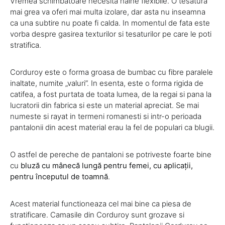
Vremea schimbatoare necesita haine flexibile. O tesatura
mai grea va oferi mai multa izolare, dar asta nu inseamna
ca una subtire nu poate fi calda. In momentul de fata este
vorba despre gasirea texturilor si tesaturilor pe care le poti
stratifica.
Corduroy este o forma groasa de bumbac cu fibre paralele
inaltate, numite „valuri”. In esenta, este o forma rigida de
catifea, a fost purtata de toata lumea, de la regai si pana la
lucratorii din fabrica si este un material apreciat. Se mai
numeste si rayat in termeni romanesti si intr-o perioada
pantalonii din acest material erau la fel de populari ca blugii.
O astfel de pereche de pantaloni se potriveste foarte bine
cu
bluză cu mânecă lungă pentru femei, cu aplicații,
pentru începutul de toamnă
.
Acest material functioneaza cel mai bine ca piesa de
stratificare. Camasile din Corduroy sunt grozave si