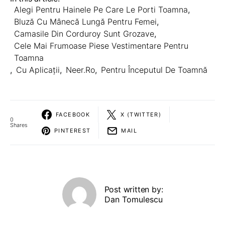
Alegi Pentru Hainele Pe Care Le Porti Toamna
,
Bluză Cu Mânecă Lungă Pentru Femei
,
Camasile Din Corduroy Sunt Grozave
,
Cele Mai Frumoase Piese Vestimentare Pentru
Toamna
,
Cu Aplicații
,
Neer.ro
,
Pentru Începutul De Toamnă
FACEBOOK
X (TWITTER)
0
Shares
PINTEREST
MAIL
Post written by:
Dan Tomulescu