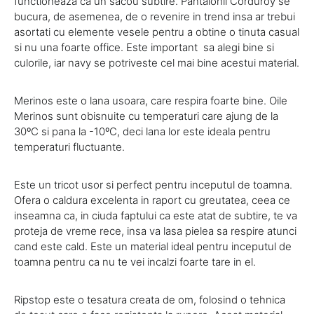
functioneaza ca un sacou subtire. Pantalonii Corduroy se
bucura, de asemenea, de o revenire in trend insa ar trebui
asortati cu elemente vesele pentru a obtine o tinuta casual
si nu una foarte office. Este important sa alegi bine si
culorile, iar navy se potriveste cel mai bine acestui material.
Merinos este o lana usoara, care respira foarte bine. Oile
Merinos sunt obisnuite cu temperaturi care ajung de la
30ºC si pana la -10ºC, deci lana lor este ideala pentru
temperaturi fluctuante.
Este un tricot usor si perfect pentru inceputul de toamna.
Ofera o caldura excelenta in raport cu greutatea, ceea ce
inseamna ca, in ciuda faptului ca este atat de subtire, te va
proteja de vreme rece, insa va lasa pielea sa respire atunci
cand este cald. Este un material ideal pentru inceputul de
toamna pentru ca nu te vei incalzi foarte tare in el.
Ripstop este o tesatura creata de om, folosind o tehnica