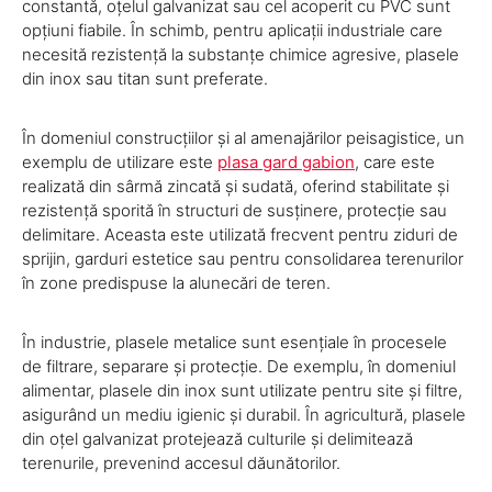
constantă, oțelul galvanizat sau cel acoperit cu PVC sunt
opțiuni fiabile. În schimb, pentru aplicații industriale care
necesită rezistență la substanțe chimice agresive, plasele
din inox sau titan sunt preferate.
În domeniul construcțiilor și al amenajărilor peisagistice, un
exemplu de utilizare este
plasa gard gabion
, care este
realizată din sârmă zincată și sudată, oferind stabilitate și
rezistență sporită în structuri de susținere, protecție sau
delimitare. Aceasta este utilizată frecvent pentru ziduri de
sprijin, garduri estetice sau pentru consolidarea terenurilor
în zone predispuse la alunecări de teren.
În industrie, plasele metalice sunt esențiale în procesele
de filtrare, separare și protecție. De exemplu, în domeniul
alimentar, plasele din inox sunt utilizate pentru site și filtre,
asigurând un mediu igienic și durabil. În agricultură, plasele
din oțel galvanizat protejează culturile și delimitează
terenurile, prevenind accesul dăunătorilor.