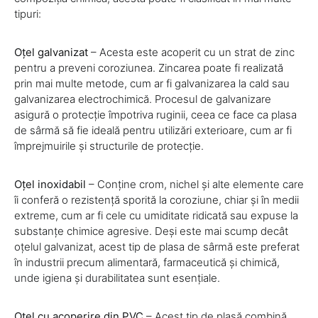
tipuri:
Oțel galvanizat
– Acesta este acoperit cu un strat de zinc
pentru a preveni coroziunea. Zincarea poate fi realizată
prin mai multe metode, cum ar fi galvanizarea la cald sau
galvanizarea electrochimică. Procesul de galvanizare
asigură o protecție împotriva ruginii, ceea ce face ca plasa
de sârmă să fie ideală pentru utilizări exterioare, cum ar fi
împrejmuirile și structurile de protecție.
Oțel inoxidabil
– Conține crom, nichel și alte elemente care
îi conferă o rezistență sporită la coroziune, chiar și în medii
extreme, cum ar fi cele cu umiditate ridicată sau expuse la
substanțe chimice agresive. Deși este mai scump decât
oțelul galvanizat, acest tip de plasa de sârmă este preferat
în industrii precum alimentară, farmaceutică și chimică,
unde igiena și durabilitatea sunt esențiale.
Oțel cu acoperire din PVC
– Acest tip de plasă combină