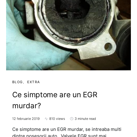
BLOG
EXTRA
Ce simptome are un EGR
murdar?
12 februarie 2019
810 views
3 minute read
Ce simptome are un EGR murdar, se intreaba multi
dintre posesorii auto. Valvele EGR sunt mai