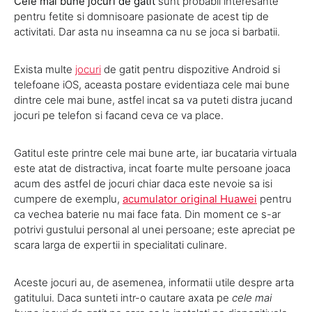
Cele mai bune jocuri de gatit
sunt probabil interesante
pentru fetite si domnisoare pasionate de acest tip de
activitati. Dar asta nu inseamna ca nu se joca si barbatii.
Exista multe
jocuri
de gatit pentru dispozitive Android si
telefoane iOS, aceasta postare evidentiaza cele mai bune
dintre cele mai bune, astfel incat sa va puteti distra jucand
jocuri pe telefon si facand ceva ce va place.
Gatitul este printre cele mai bune arte, iar bucataria virtuala
este atat de distractiva, incat foarte multe persoane joaca
acum des astfel de jocuri chiar daca este nevoie sa isi
cumpere de exemplu,
acumulator original Huawei
pentru
ca vechea baterie nu mai face fata. Din moment ce s-ar
potrivi gustului personal al unei persoane; este apreciat pe
scara larga de expertii in specialitati culinare.
Aceste jocuri au, de asemenea, informatii utile despre arta
gatitului. Daca sunteti intr-o cautare axata pe
cele mai