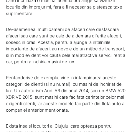
cand inchiriaza o masina, acestia pot alege sa viziteze
locurile din imprejurimi, fara a fi necesar sa plateasca taxe
suplimentare.
De-asemenea, multi oameni de afaceri care desfasoara
afaceri sau care sunt pe cale de a demara diferite afaceri,
sosesc in oras. Acestia, pentru a ajunge la intalnirile
importante de afaceri, au nevoie de un mijloc de transport,
si in mod evident vor cauta cele mai atractive servicii rent a
car, pentru a inchiria masini de lux.
Rentanddrive de exemplu, vine in intampinarea acestei
categorii de clienti (si nu numai), cu masini de inchiriat de
lux. Un autoturism Audi A6 din anul 2014, sau un BMW 520
XDRIVE 2015, sunt masini care fac fata cerintelor celor mai
exigenti clienti, iar aceste modele fac parte din flota auto a
companiei anterior mentionata.
Exista insa si locuitori ai Clujului care opteaza pentru