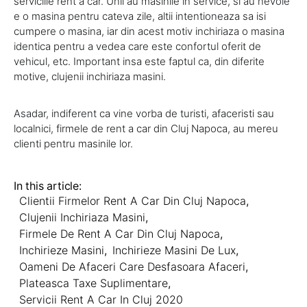
serviciile rent a car. Unii au masinile in service, si au nevoie
e o masina pentru cateva zile, altii intentioneaza sa isi
cumpere o masina, iar din acest motiv inchiriaza o masina
identica pentru a vedea care este confortul oferit de
vehicul, etc. Important insa este faptul ca, din diferite
motive, clujenii inchiriaza masini.
Asadar, indiferent ca vine vorba de turisti, afaceristi sau
localnici, firmele de rent a car din Cluj Napoca, au mereu
clienti pentru masinile lor.
In this article:
Clientii Firmelor Rent A Car Din Cluj Napoca
,
Clujenii Inchiriaza Masini
,
Firmele De Rent A Car Din Cluj Napoca
,
Inchirieze Masini
,
Inchirieze Masini De Lux
,
Oameni De Afaceri Care Desfasoara Afaceri
,
Plateasca Taxe Suplimentare
,
Servicii Rent A Car In Cluj 2020