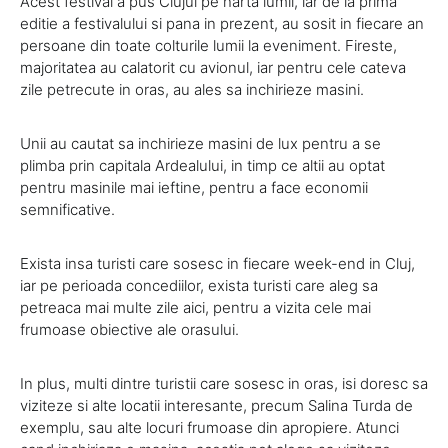
Acest festival a pus Clujul pe harta lumii, iar de la prima
editie a festivalului si pana in prezent, au sosit in fiecare an
persoane din toate colturile lumii la eveniment. Fireste,
majoritatea au calatorit cu avionul, iar pentru cele cateva
zile petrecute in oras, au ales sa inchirieze masini.
Unii au cautat sa inchirieze masini de lux pentru a se
plimba prin capitala Ardealului, in timp ce altii au optat
pentru masinile mai ieftine, pentru a face economii
semnificative.
Exista insa turisti care sosesc in fiecare week-end in Cluj,
iar pe perioada concediilor, exista turisti care aleg sa
petreaca mai multe zile aici, pentru a vizita cele mai
frumoase obiective ale orasului.
In plus, multi dintre turistii care sosesc in oras, isi doresc sa
viziteze si alte locatii interesante, precum Salina Turda de
exemplu, sau alte locuri frumoase din apropiere. Atunci