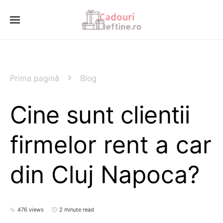
Prima pagină
Blog
Cine sunt clientii
firmelor rent a car
din Cluj Napoca?
476 views
2 minute read