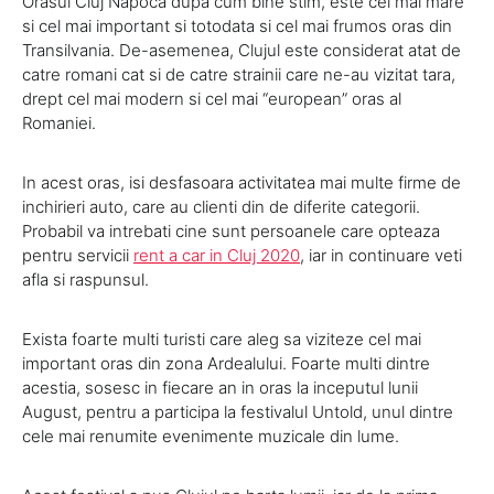
Orasul Cluj Napoca dupa cum bine stim, este cel mai mare
si cel mai important si totodata si cel mai frumos oras din
Transilvania. De-asemenea, Clujul este considerat atat de
catre romani cat si de catre strainii care ne-au vizitat tara,
drept cel mai modern si cel mai “european” oras al
Romaniei.
In acest oras, isi desfasoara activitatea mai multe firme de
inchirieri auto, care au clienti din de diferite categorii.
Probabil va intrebati cine sunt persoanele care opteaza
pentru servicii
rent a car in Cluj 2020
, iar in continuare veti
afla si raspunsul.
Exista foarte multi turisti care aleg sa viziteze cel mai
important oras din zona Ardealului. Foarte multi dintre
acestia, sosesc in fiecare an in oras la inceputul lunii
August, pentru a participa la festivalul Untold, unul dintre
cele mai renumite evenimente muzicale din lume.