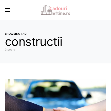
BROWSING TAG
constructii
3 posts