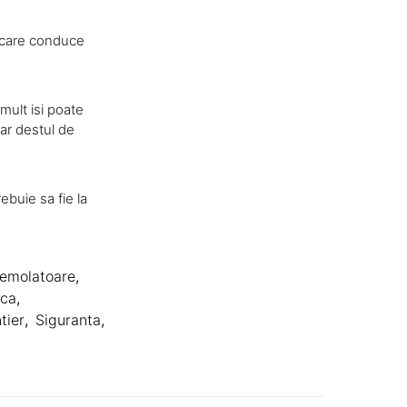
i care conduce
mult isi poate
mar destul de
ebuie sa fie la
emolatoare
,
nca
,
tier
,
Siguranta
,