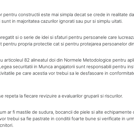
lor pentru constructii este mai simpla decat se crede in realitate d
 sunt in majoritatea cazurilor ignorati sau pur si simplu uitati.
gatit si o serie de idei si sfaturi pentru persoanele care lucrea
tat pentru propria protectie cat si pentru protejarea persoanelor din
u articoleul 82 alineatul doi din Normele Metodologice pentru apl
Legea securitatii in Munca angajatorii sunt responsabili pentru inst
tivitatile pe care acestia vor trebui sa le desfasoare in conformitat
e repeta la fiecare revizuire a evaluarilor gruparii si riscurilor.
m ar fi mastile de sudura, bocancii de piele si alte echipamente 
or trebui sa fie pastrate in conditii foarte bune si verificate in urm
nitori.