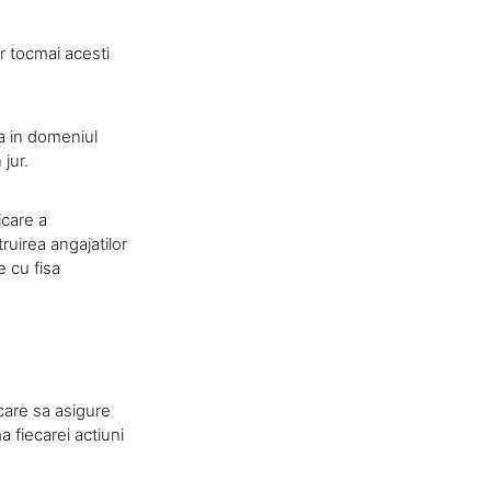
ar tocmai acesti
za in domeniul
 jur.
icare a
ruirea angajatilor
e cu fisa
care sa asigure
a fiecarei actiuni