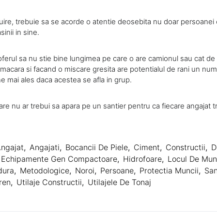
ruire, trebuie sa se acorde o atentie deosebita nu doar persoane
sinii in sine.
oferul sa nu stie bine lungimea pe care o are camionul sau cat de 
 macara si facand o miscare gresita are potentialul de rani un nu
 mai ales daca acestea se afla in grup.
re nu ar trebui sa apara pe un santier pentru ca fiecare angajat tr
ngajat
,
Angajati
,
Bocancii De Piele
,
Ciment
,
Constructii
,
D
Echipamente Gen Compactoare
,
Hidrofoare
,
Locul De Mu
dura
,
Metodologice
,
Noroi
,
Persoane
,
Protectia Muncii
,
San
ren
,
Utilaje Constructii
,
Utilajele De Tonaj