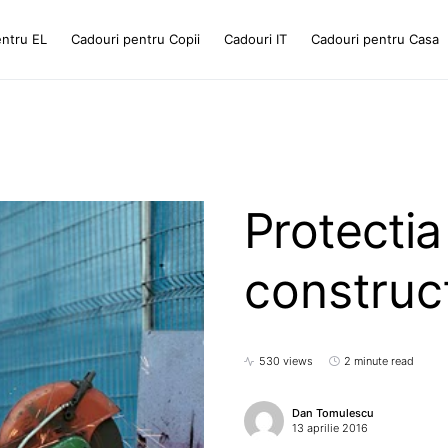
entru EL
Cadouri pentru Copii
Cadouri IT
Cadouri pentru Casa
Protectia
construct
530 views
2 minute read
Dan Tomulescu
13 aprilie 2016