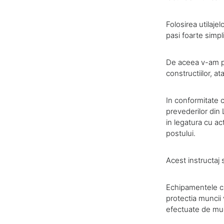
Folosirea utilaje
pasi foarte simpli
De aceea v-am pre
constructiilor, a
In conformitate c
prevederilor din 
in legatura cu ac
postului.
Acest instructaj s
Echipamentele cu
protectia muncii v
efectuate de muc