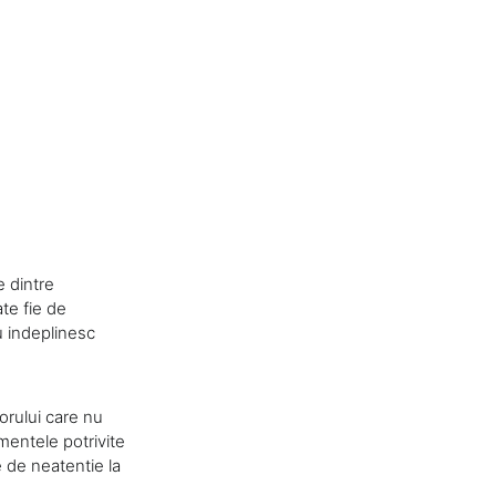
e dintre
te fie de
u indeplinesc
orului care nu
mentele potrivite
 de neatentie la