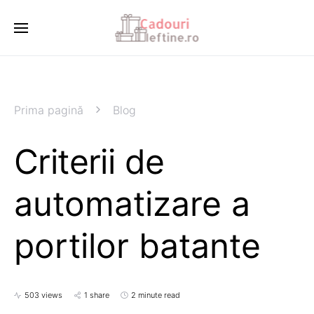
Prima pagină
Blog
Criterii de
automatizare a
portilor batante
503 views
1 share
2 minute read