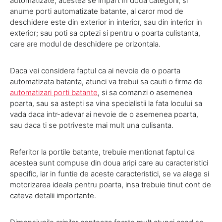
automatizate, acestea se impart in doua categorii, si
anume porti automatizate batante, al caror mod de
deschidere este din exterior in interior, sau din interior in
exterior; sau poti sa optezi si pentru o poarta culistanta,
care are modul de deschidere pe orizontala.
Daca vei considera faptul ca ai nevoie de o poarta
automatizata batanta, atunci va trebui sa cauti o firma de
automatizari porti batante
, si sa comanzi o asemenea
poarta, sau sa astepti sa vina specialistii la fata locului sa
vada daca intr-adevar ai nevoie de o asemenea poarta,
sau daca ti se potriveste mai mult una culisanta.
Referitor la portile batante, trebuie mentionat faptul ca
acestea sunt compuse din doua aripi care au caracteristici
specific, iar in funtie de aceste caracteristici, se va alege si
motorizarea ideala pentru poarta, insa trebuie tinut cont de
cateva detalii importante.