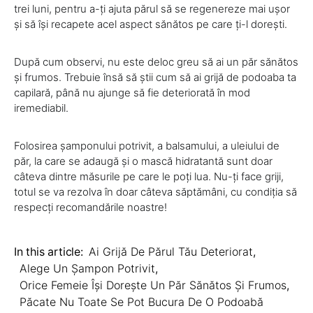
trei luni, pentru a-ți ajuta părul să se regenereze mai ușor
și să își recapete acel aspect sănătos pe care ți-l dorești.
După cum observi, nu este deloc greu să ai un păr sănătos
și frumos. Trebuie însă să știi cum să ai grijă de podoaba ta
capilară, până nu ajunge să fie deteriorată în mod
iremediabil.
Folosirea șamponului potrivit, a balsamului, a uleiului de
păr, la care se adaugă și o mască hidratantă sunt doar
câteva dintre măsurile pe care le poți lua. Nu-ți face griji,
totul se va rezolva în doar câteva săptămâni, cu condiția să
respecți recomandările noastre!
In this article:
Ai Grijă De Părul Tău Deteriorat
,
Alege Un Șampon Potrivit
,
Orice Femeie Își Dorește Un Păr Sănătos Și Frumos
,
Păcate Nu Toate Se Pot Bucura De O Podoabă