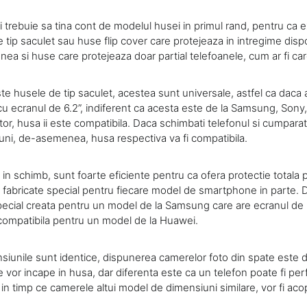
rii trebuie sa tina cont de modelul husei in primul rand, pentru ca 
ip saculet sau huse flip cover care protejeaza in intregime dispoz
ea si huse care protejeaza doar partial telefoanele, cum ar fi car
ste husele de tip saculet, acestea sunt universale, astfel ca daca
 ecranul de 6.2”, indiferent ca acesta este de la Samsung, Sony
tor, husa ii este compatibila. Daca schimbati telefonul si cumparat
uni, de-asemenea, husa respectiva va fi compatibila.
 in schimb, sunt foarte eficiente pentru ca ofera protectie totala 
 fabricate special pentru fiecare model de smartphone in parte.
pecial creata pentru un model de la Samsung care are ecranul de 6
e compatibila pentru un model de la Huawei.
iunile sunt identice, dispunerea camerelor foto din spate este di
vor incape in husa, dar diferenta este ca un telefon poate fi per
in timp ce camerele altui model de dimensiuni similare, vor fi aco