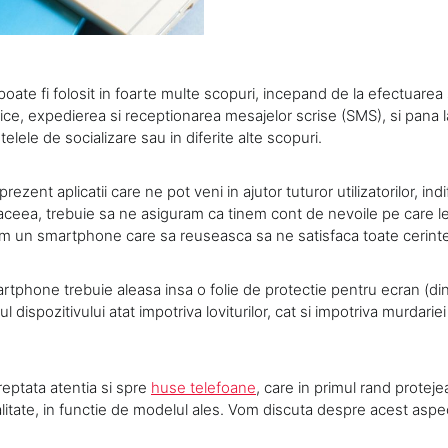
ate fi folosit in foarte multe scopuri, incepand de la efectuarea 
nice, expedierea si receptionarea mesajelor scrise (SMS), si pana l
telele de socializare sau in diferite alte scopuri.
 prezent aplicatii care ne pot veni in ajutor tuturor utilizatorilor, in
ceea, trebuie sa ne asiguram ca tinem cont de nevoile pe care l
em un smartphone care sa reuseasca sa ne satisfaca toate cerinte
rtphone trebuie aleasa insa o folie de protectie pentru ecran (din 
 dispozitivului atat impotriva loviturilor, cat si impotriva murdariei
reptata atentia si spre
huse telefoane
, care in primul rand protej
talitate, in functie de modelul ales. Vom discuta despre acest aspe