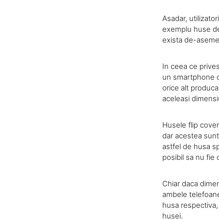
Asadar, utilizato
exemplu huse de t
exista de-asemen
In ceea ce prive
un smartphone cu
orice alt produca
aceleasi dimensi
Husele flip cover
dar acestea sunt
astfel de husa s
posibil sa nu fi
Chiar daca dimens
ambele telefoane 
husa respectiva, 
husei.