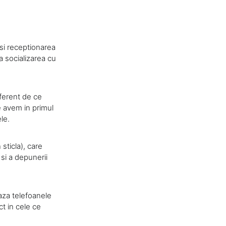
si receptionarea
a socializarea cu
diferent de ce
e avem in primul
le.
sticla), care
 si a depunerii
eaza telefoanele
ct in cele ce