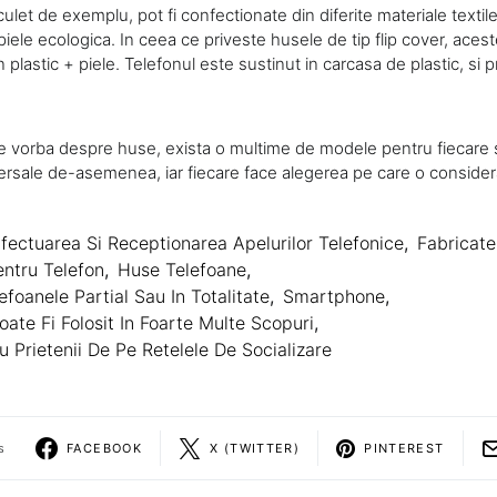
ulet de exemplu, pot fi confectionate din diferite materiale textile
piele ecologica. In ceea ce priveste husele de tip flip cover, aces
 plastic + piele. Telefonul este sustinut in carcasa de plastic, si p
e vorba despre huse, exista o multime de modele pentru fiecare
ersale de-asemenea, iar fiecare face alegerea pe care o considera
fectuarea Si Receptionarea Apelurilor Telefonice
,
Fabricate
ntru Telefon
,
Huse Telefoane
,
efoanele Partial Sau In Totalitate
,
Smartphone
,
te Fi Folosit In Foarte Multe Scopuri
,
u Prietenii De Pe Retelele De Socializare
s
FACEBOOK
X (TWITTER)
PINTEREST