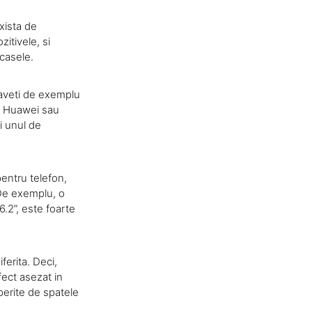
exista de
itivele, si
casele.
 aveti de exemplu
, Huawei sau
i unul de
pentru telefon,
 De exemplu, o
.2”, este foarte
ferita. Deci,
fect asezat in
perite de spatele