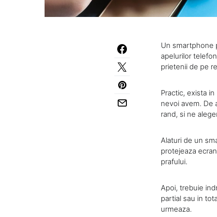
Un smartphone po
apelurilor telefo
prietenii de pe re
Practic, exista in
nevoi avem. De a
rand, si ne aleg
Alaturi de un sma
protejeaza ecranul
prafului.
Apoi, trebuie ind
partial sau in to
urmeaza.