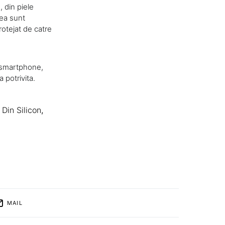
, din piele
tea sunt
rotejat de catre
 smartphone,
 potrivita.
 Din Silicon
,
MAIL