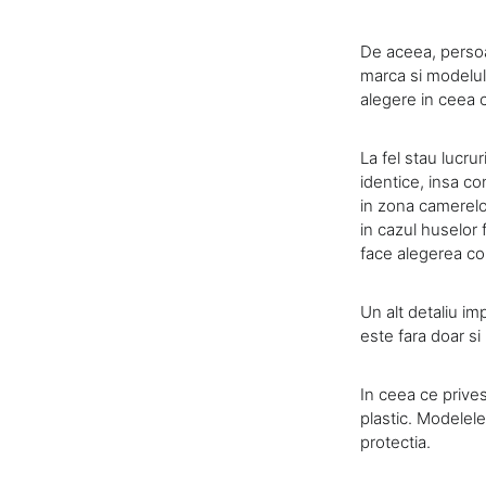
De aceea, persoa
marca si modelul
alegere in ceea 
La fel stau lucru
identice, insa c
in zona camerelor,
in cazul huselor f
face alegerea co
Un alt detaliu i
este fara doar si
In ceea ce prives
plastic. Modelele
protectia.