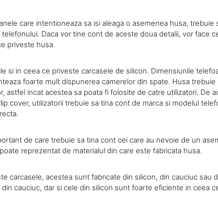
nele care intentioneaza sa isi aleaga o asemenea husa, trebuie s
 telefonului. Daca vor tine cont de aceste doua detalii, vor face 
ce priveste husa.
rile si in ceea ce priveste carcasele de silicon. Dimensiunile telefoa
onteaza foarte mult dispunerea camerelor din spate. Husa trebuie
 astfel incat acestea sa poata fi folosite de catre utilizatori. De ac
lip cover, utilizatorii trebuie sa tina cont de marca si modelul tele
recta.
mportant de care trebuie sa tina cont cei care au nevoie de un as
 poate reprezentat de materialul din care este fabricata husa.
te carcasele, acestea sunt fabricate din silicon, din cauciuc sau d
 din cauciuc, dar si cele din silicon sunt foarte eficiente in ceea c