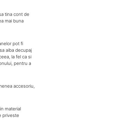
a tina cont de
cea mai buna
nelor pot fi
 sa aiba decupaj
eea, la fel ca si
fonului, pentru a
emenea accesoriu,
in material
e priveste