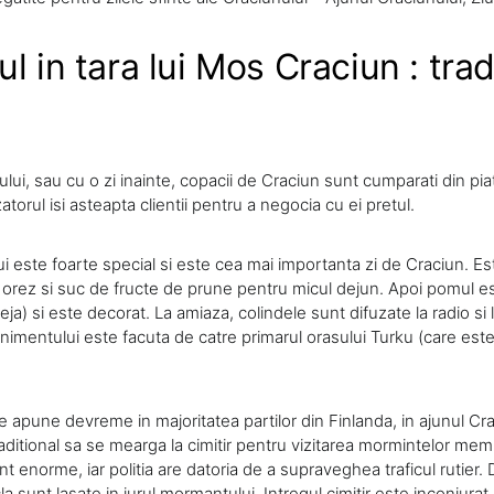
l in tara lui Mos Craciun : tradi
ului, sau cu o zi inainte, copacii de Craciun sunt cumparati din pia
atorul isi asteapta clientii pentru a negocia cu ei pretul.
i este foarte special si este cea mai importanta zi de Craciun. Est
 orez si suc de fructe de prune pentru micul dejun. Apoi pomul 
ja) si este decorat. La amiaza, colindele sunt difuzate la radio si la
imentului este facuta de catre primarul orasului Turku (care este 
apune devreme in majoritatea partilor din Finlanda, in ajunul Cra
itional sa se mearga la cimitir pentru vizitarea mormintelor membr
nt enorme, iar politia are datoria de a supraveghea traficul rutier. 
cla sunt lasate in jurul mormantului. Intregul cimitir este inconjurat