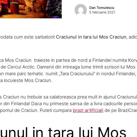
Dan Tomulescu
5 februarie 2021
reodata cum este sarbatorit
Craciunul in tara lui Mos Craciun
, adi
 ca Mos Craciun traieste in partea de nord a Finlandei numita Korv
 de Cercul Arctic. Oamenii din intreaga lume trimit scrisori lui Mos
un mare parc tematic numit „Tara Craciunului” in nordul Finlandei
a locuieste Mos Craciun.
Craciun nu trebuie sa calatoreasca prea mult in ajunul Craciunulu
 din Finlanda! Daca nu primeste sansa de a livra cadourile persona
 pomul de Craciun. Puteti cumpara
brazi artificiali
de pe BraziCrac
unul in tara lui Mos