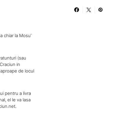
ca chiar la Mosu’
atunturi (sau
 Craciun in
, aproape de locul
i pentru a livra
l, el le va lasa
iun.net.