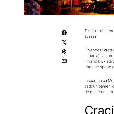
Te-ai intrebat v
acasa?
Finlandezii cred
Laponia), la nord
Finlanda. Exista 
unde se spune c
Inseamna ca Mos 
cadouri oamenilor
de multe ori sub
Craci