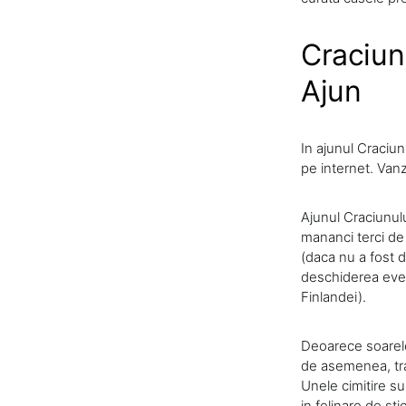
Craciunu
Ajun
In ajunul Craciun
pe internet. Vanz
Ajunul Craciunulu
mananci terci de
(daca nu a fost de
deschiderea even
Finlandei).
Deoarece soarele 
de asemenea, trad
Unele cimitire su
in felinare de sti