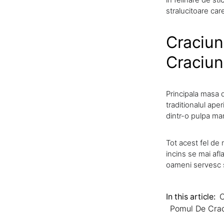
stralucitoare car
Craciun
Craciun
Principala masa 
traditionalul ape
dintr-o pulpa mar
Tot acest fel de 
incins se mai afl
oameni servesc 
In this article:
C
Pomul De Cra