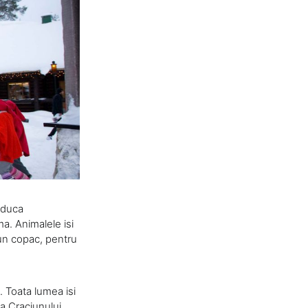
i duca
a. Animalele isi
 un copac, pentru
. Toata lumea isi
ua Craciunului.