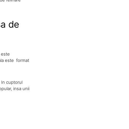
sa de
 este
pala este format
 In cuptorul
pular, insa unii
!