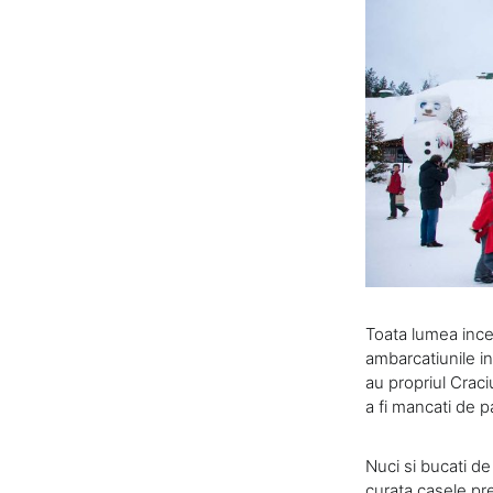
Toata lumea incea
ambarcatiunile i
au propriul Crac
a fi mancati de p
Nuci si bucati de
curata casele pre