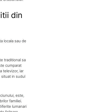
tii din
ta locala sau de
e traditional sa
este cumparat
 televizor, iar
situat in sudul
ciunului, este,
ilor familiei.
Diferite lumanari
 de felinare