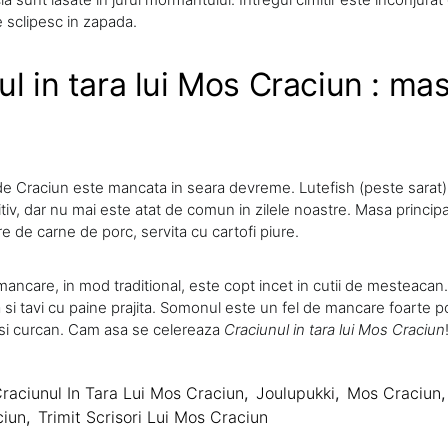
e sclipesc in zapada.
ul in tara lui Mos Craciun : ma
de Craciun este mancata in seara devreme. Lutefish (peste sarat)
ritiv, dar nu mai este atat de comun in zilele noastre. Masa princi
e de carne de porc, servita cu cartofi piure.
mancare, in mod traditional, este copt incet in cutii de mesteacan.
a si tavi cu paine prajita. Somonul este un fel de mancare foarte po
si curcan. Cam asa se celereaza
Craciunul in tara lui Mos Craciun
raciunul In Tara Lui Mos Craciun
,
Joulupukki
,
Mos Craciun
,
ciun
,
Trimit Scrisori Lui Mos Craciun