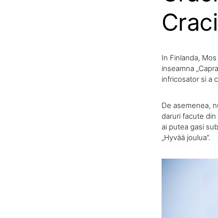
Crac
In Finlanda, Mos
inseamna „Capra d
infricosator si a 
De asemenea, num
daruri facute din
ai putea gasi su
„Hyvää joulua”.