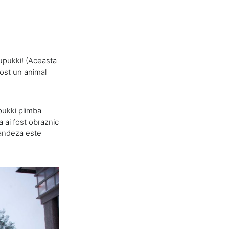
upukki! (Aceasta
fost un animal
pukki plimba
 ai fost obraznic
nlandeza este