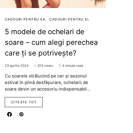
CADOURI PENTRU EA
CADOURI PENTRU EL
5 modele de ochelari de
soare – cum alegi perechea
care ți se potrivește?
23 aprilie 2024
814 views
4 minute read
Cu soarele strălucind pe cer și sezonul
estival în plină desfășurare, ochelarii de
soare devin un accesoriu indispensabil…
CITESTE TOT