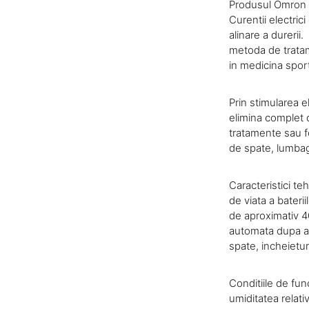
Produsul Omron E
Curentii electri
alinare a durerii
metoda de tratame
in medicina sport
Prin stimularea e
elimina complet 
tratamente sau fo
de spate, lumbago
Caracteristici teh
de viata a bateri
de aproximativ 4
automata dupa ap
spate, incheieturi,
Conditiile de fun
umiditatea relati