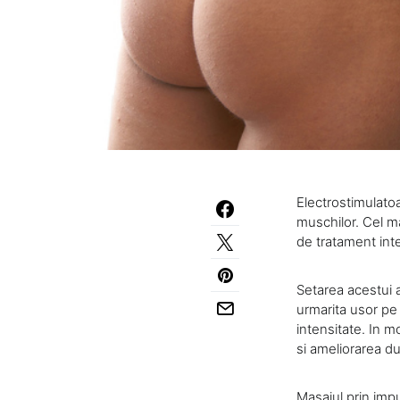
Electrostimulatoa
muschilor. Cel m
de tratament intel
Setarea acestui a
urmarita usor pe a
intensitate. In m
si ameliorarea du
Masajul prin impu