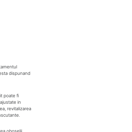
atamentul
cesta dispunand
t poate fi
 ajustate in
a, revitalizarea
anscutante.
ea oboselii,