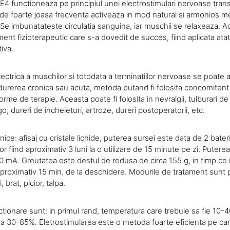
4 functioneaza pe principiul unei electrostimulari nervoase tran
ci de foarte joasa frecventa activeaza in mod natural si armonios
. Se imbunatateste circulatia sanguina, iar muschii se relaxeaza. 
nt fizioterapeutic care s-a dovedit de succes, fiind aplicata atat d
iva.
lectrica a muschilor si totodata a terminatiilor nervoase se poate 
durerea cronica sau acuta, metoda putand fi folosita concomitent 
rme de terapie. Aceasta poate fi folosita in nevralgii, tulburari de c
, dureri de incheieturi, artroze, dureri postoperatorii, etc.
nice: afisaj cu cristale lichide, puterea sursei este data de 2 bateri
ilor fiind aproximativ 3 luni la o utilizare de 15 minute pe zi. Pute
0 mA. Greutatea este destul de redusa de circa 155 g, in timp ce
roximativ 15 min. de la deschidere. Modurile de tratament sunt 
 brat, picior, talpa.
ctionare sunt: in primul rand, temperatura care trebuie sa fie 10-40
va 30-85%. Eletrostimularea este o metoda foarte eficienta pe care