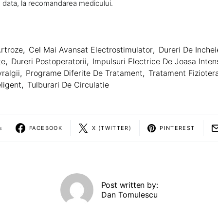
o data, la recomandarea medicului.
rtroze
,
Cel Mai Avansat Electrostimulator
,
Dureri De Inchei
te
,
Dureri Postoperatorii
,
Impulsuri Electrice De Joasa Inten
ralgii
,
Programe Diferite De Tratament
,
Tratament Fizioter
ligent
,
Tulburari De Circulatie
s
FACEBOOK
X (TWITTER)
PINTEREST
Post written by:
Dan Tomulescu