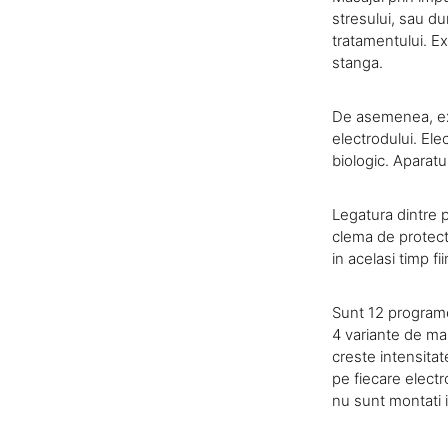
stresului, sau du
tratamentului. Ex
stanga.
De asemenea, exi
electrodului. Ele
biologic. Aparatu
Legatura dintre p
clema de protecti
in acelasi timp fi
Sunt 12 programe
4 variante de mas
creste intensitat
pe fiecare elect
nu sunt montati 