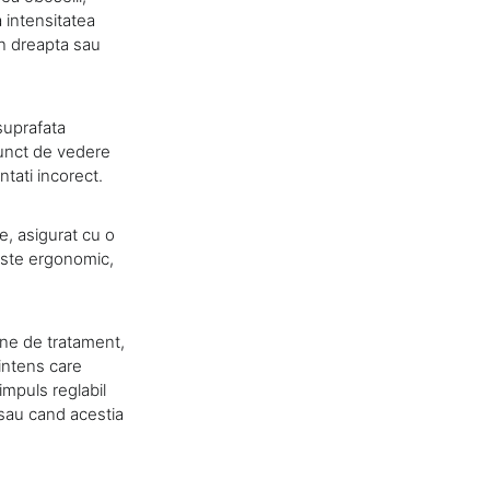
 intensitatea
in dreapta sau
suprafata
 punct de vedere
tati incorect.
e, asigurat cu o
 este ergonomic,
one de tratament,
 intens care
impuls reglabil
 sau cand acestia