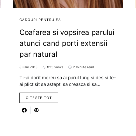
CADOURI PENTRU EA
Coafarea si vopsirea parului
atunci cand porti extensii
par natural
8 iulie 2013
825 views
2 minute read
Ti-ai dorit mereu sa ai parul lung si des si te-
ai plictisit sa astepti sa creasca si sa…
CITESTE TOT