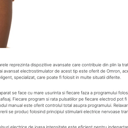
rele reprezinta dispozitive avansate care contribuie din plin la tr
ai avansat electrostimulator de acest tip este oferit de Omron, a
igent, specializat, care poate fi folosit in multe situatii diferite.
parat se face cu mare usurinta si fiecare faza a programului folosi
fisaj. Fiecare program si rata pulsatiilor pe fiecare electrod pot fi
odul manual este oferit controlul total asupra programului. Relaxare
rerii se produc folosind principiul stimularii electrice nervoase tr
lsuri electrice de joasa intensitate este eficient pentru indepartar