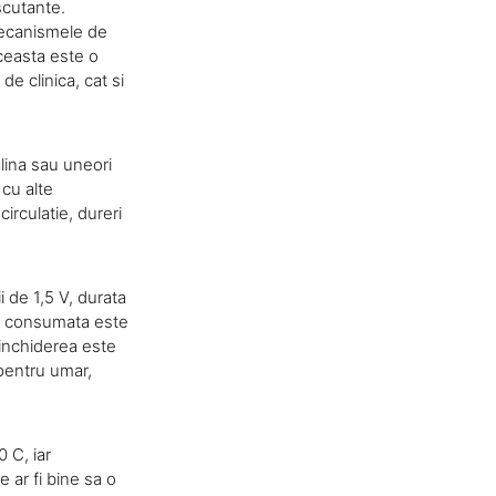
scutante.
 mecanismele de
Aceasta este o
e clinica, cat si
alina sau uneori
cu alte
irculatie, dureri
i de 1,5 V, durata
rea consumata este
 inchiderea este
pentru umar,
 C, iar
 ar fi bine sa o