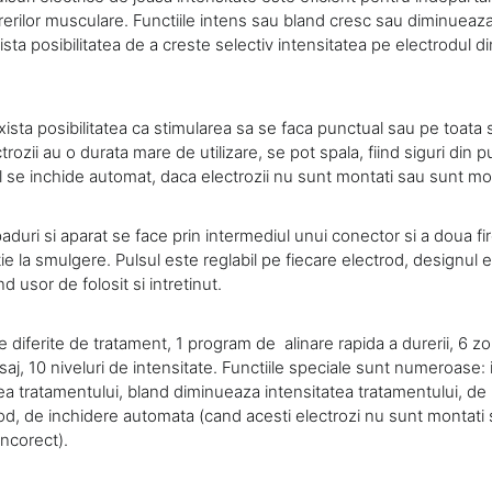
rerilor musculare. Functiile intens sau bland cresc sau diminueaza
ista posibilitatea de a creste selectiv intensitatea pe electrodul d
sta posibilitatea ca stimularea sa se faca punctual sau pe toata 
ctrozii au o durata mare de utilizare, se pot spala, fiind siguri din
l se inchide automat, daca electrozii nu sunt montati sau sunt mon
aduri si aparat se face prin intermediul unui conector si a doua fir
e la smulgere. Pulsul este reglabil pe fiecare electrod, designul
ind usor de folosit si intretinut.
 diferite de tratament, 1 program de alinare rapida a durerii, 6 z
aj, 10 niveluri de intensitate. Functiile speciale sunt numeroase:
ea tratamentului, bland diminueaza intensitatea tratamentului, de 
rod, de inchidere automata (cand acesti electrozi nu sunt montati
incorect).